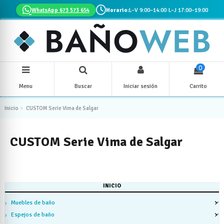
WhatsApp 673 573 654
Horario:
L–V 9:00–14:00
·
L–J 17:00–19:00
0
Menu
Buscar
Iniciar sesión
Carrito
Inicio
CUSTOM Serie Vima de Salgar
CUSTOM Serie Vima de Salgar
INICIO
Muebles de baño
Espejos de baño