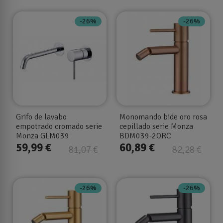
-26%
-26%
Grifo de lavabo
Monomando bide oro rosa
empotrado cromado serie
cepillado serie Monza
Monza GLM039
BDM039-2ORC
59,99 €
60,89 €
81,07 €
82,28 €
-26%
-26%