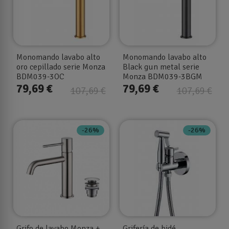
Monomando lavabo alto
Monomando lavabo alto
oro cepillado serie Monza
Black gun metal serie
BDM039-3OC
Monza BDM039-3BGM
79,69 €
79,69 €
107,69 €
107,69 €
-26%
-26%
Grifo de lavabo Monza +
Grifería de bidé