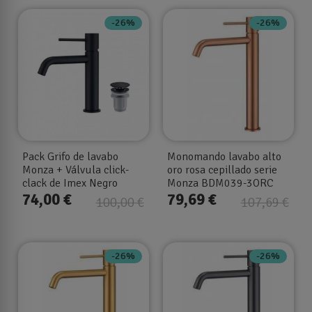
-26%
-26%
Pack Grifo de lavabo
Monomando lavabo alto
Monza + Válvula click-
oro rosa cepillado serie
clack de Imex Negro
Monza BDM039-3ORC
74,00 €
79,69 €
100,00 €
107,69 €
-26%
-26%