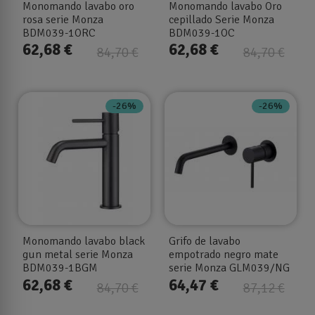
Monomando lavabo oro
Monomando lavabo Oro
rosa serie Monza
cepillado Serie Monza
BDM039-1ORC
BDM039-1OC
62,68 €
62,68 €
84,70 €
84,70 €
-26%
-26%
Monomando lavabo black
Grifo de lavabo
gun metal serie Monza
empotrado negro mate
BDM039-1BGM
serie Monza GLM039/NG
62,68 €
64,47 €
84,70 €
87,12 €