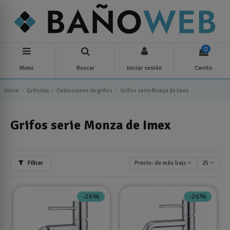
0
Menu
Buscar
Iniciar sesión
Carrito
Inicio
Griferías
Colecciones de grifos
Grifos serie Monza de Imex
Grifos serie Monza de Imex
Filtrar
Precio: de más bajo a más alto
25
-26%
-26%