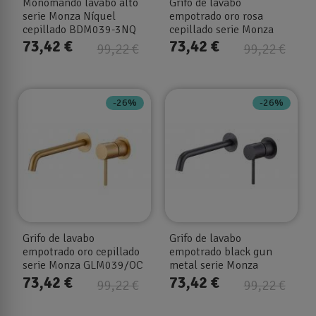
Monomando lavabo alto
Grifo de lavabo
serie Monza Níquel
empotrado oro rosa
cepillado BDM039-3NQ
cepillado serie Monza
GLM039/ORC
73,42 €
73,42 €
99,22 €
99,22 €
-26%
-26%
Grifo de lavabo
Grifo de lavabo
empotrado oro cepillado
empotrado black gun
serie Monza GLM039/OC
metal serie Monza
GLM039/BGM
73,42 €
73,42 €
99,22 €
99,22 €