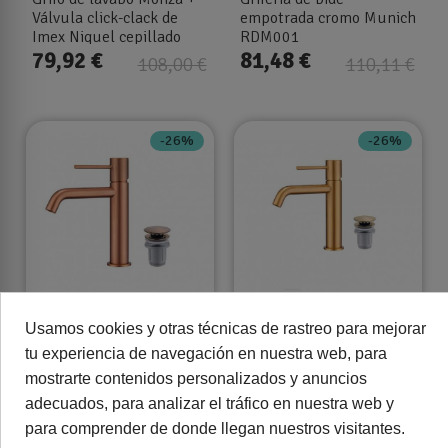
Válvula click-clack de
empotrada cromo Munich
Imex Niquel cepillado
RDM001
79,92 €
81,48 €
108,00 €
110,11 €
-26%
-26%
Usamos cookies y otras técnicas de rastreo para mejorar
Pack Grifo de lavabo
Pack Grifo de lavabo
Monza + Válvula click-
Monza + Válvula click-
tu experiencia de navegación en nuestra web, para
clack de Imex Oro rosa
clack de Imex Oro
mostrarte contenidos personalizados y anuncios
Cepillado
Cepillado
85,10 €
85,10 €
115,00 €
115,00 €
adecuados, para analizar el tráfico en nuestra web y
para comprender de donde llegan nuestros visitantes.