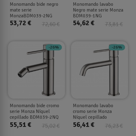
Monomando bide negro
Monomando lavabo
mate serie
Negro mate serie Monza
MonzaBDM039-2NG
BDM039-1NG
53,72 €
54,62 €
72,60 €
73,81 €
-26%
-26%
Monomando bide cromo
Monomando lavabo
serie Monza Níquel
cromo serie Monza
cepillado BDM039-2NQ
Níquel cepillado
BDM039-1NQ
55,51 €
56,41 €
75,02 €
76,23 €