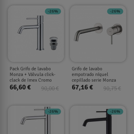
-26%
-26%
Pack Grifo de lavabo
Grifo de lavabo
Monza + Válvula click-
empotrado níquel
clack de Imex Cromo
cepillado serie Monza
GLM039/NQ
66,60 €
67,16 €
90,00 €
90,75 €
-26%
-26%