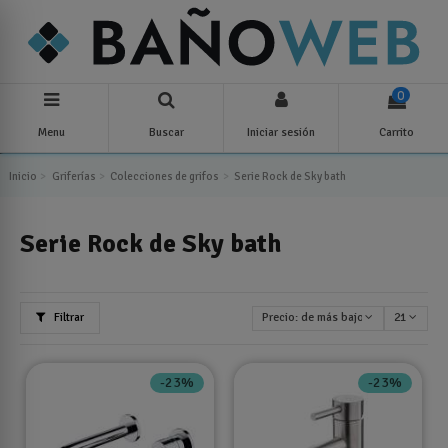
0
Menu
Buscar
Iniciar sesión
Carrito
Inicio
Griferías
Colecciones de grifos
Serie Rock de Sky bath
Serie Rock de Sky bath
Filtrar
Precio: de más bajo a más alto
21
-23%
-23%