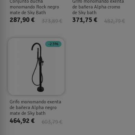
Conjunto ducha
Grifo monomando exenta
monomando Rock negro
de bañera Alpha cromo
mate de Sky Bath
de Sky bath
287,90 €
371,75 €
373,89 €
482,79 €
-23%
Grifo monomando exenta
de bañera Alpha negro
mate de Sky bath
464,92 €
603,79 €