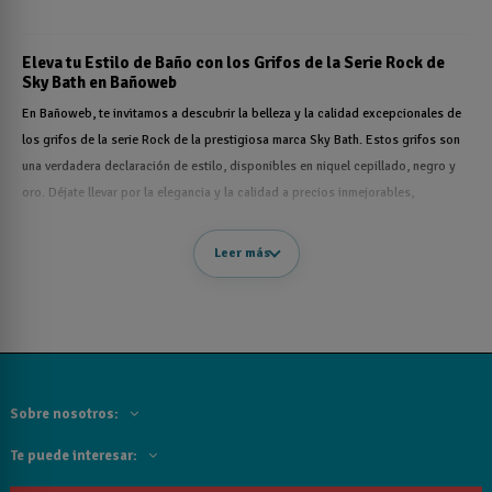
Eleva tu Estilo de Baño con los Grifos de la Serie Rock de
Sky Bath en Bañoweb
En Bañoweb, te invitamos a descubrir la belleza y la calidad excepcionales de
los grifos de la serie Rock de la prestigiosa marca Sky Bath. Estos grifos son
una verdadera declaración de estilo, disponibles en niquel cepillado, negro y
oro. Déjate llevar por la elegancia y la calidad a precios inmejorables,
respaldados por nuestro servicio de entrega rápido y una amplia selección de
modelos para elegir.
Leer más
Diseño que Impacta: Elegancia en cada Detalle
Los grifos de la serie Rock de Sky Bath son una manifestación de lujo y estilo.
Con opciones en niquel cepillado, negro y oro, puedes personalizar tu baño
para que se adapte a tu estilo único. Estos grifos son una obra de arte que
transformará tu espacio de baño en un oasis de elegancia.
Sobre nosotros:
Precios que te Sorprenderán: Calidad sin Romper tu
Presupuesto
Te puede interesar:
En Bañoweb, creemos que la belleza y la calidad no deben ser costosas.