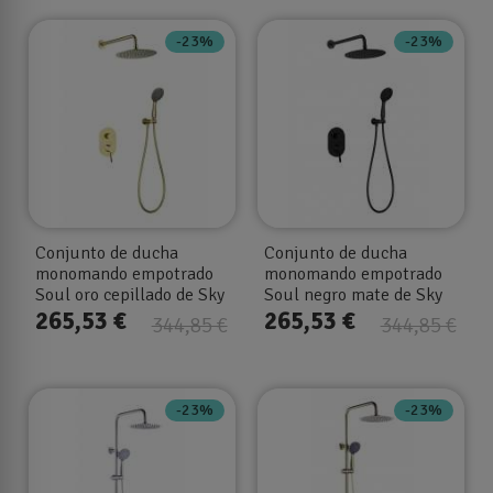
-23%
-23%
Conjunto de ducha
Conjunto de ducha
monomando empotrado
monomando empotrado
Soul oro cepillado de Sky
Soul negro mate de Sky
bath
bath
265,53 €
265,53 €
344,85 €
344,85 €
-23%
-23%