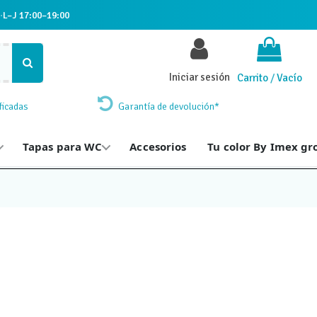
·
L–J 17:00–19:00
Iniciar sesión
Carrito
/
Vacío
ficadas
Garantía de devolución*
Tapas para WC
Accesorios
Tu color By Imex gr