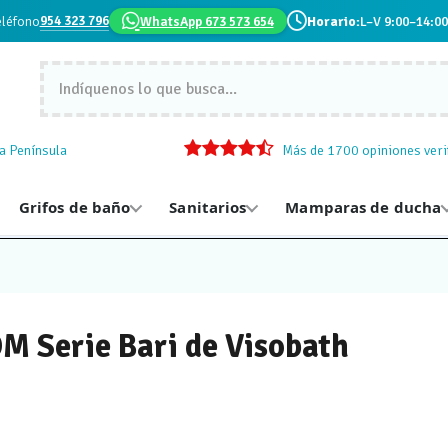
954 323 796
eléfono
WhatsApp 673 573 654
Horario:
L–V 9:00–14:00
la Península
Más de 1700 opiniones veri
Grifos de baño
Sanitarios
Mamparas de ducha
 Serie Bari de Visobath