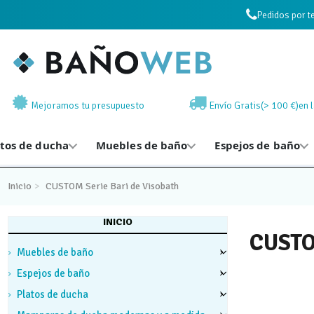
Pedidos por t
Mejoramos tu presupuesto
Envío Gratis(> 100 €)en 
atos de ducha
Muebles de baño
Espejos de baño
Inicio
CUSTOM Serie Bari de Visobath
INICIO
CUSTOM
Muebles de baño
Espejos de baño
Platos de ducha