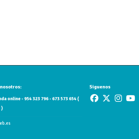
nosotros:
Siguenos
da online - 954 323 796 - 673 573 654 (
 )
eb.es