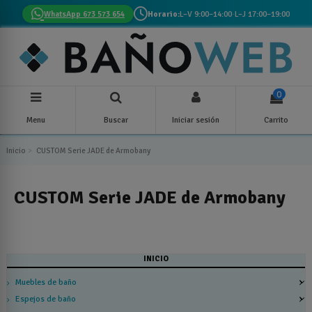
WhatsApp 673 573 654
Horario:
L–V 9:00–14:00
·
L–J 17:00–19:00
0
Menu
Buscar
Iniciar sesión
Carrito
Inicio
CUSTOM Serie JADE de Armobany
CUSTOM Serie JADE de Armobany
INICIO
Muebles de baño
Espejos de baño