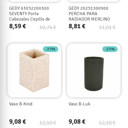
GEDY 63052200300
GEDY 20251300900
SEVENTY Porta
PERCHA PARA
Cabezales Cepillo de
RADIADOR MERLINO
Dientes Blanco
CROMO
8,59 €
8,81 €
10,74 €
11,01 €
-25%
-25%
Vaso B-Kind
Vaso B-Luk
9,08 €
9,08 €
12,10 €
12,10 €