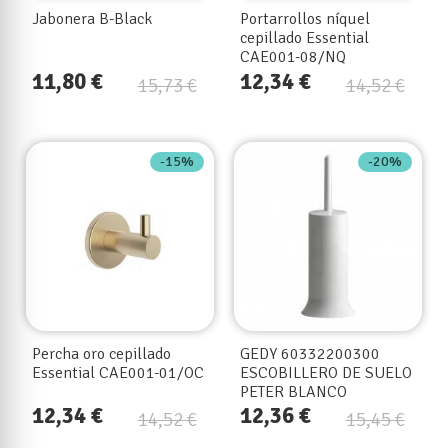
Jabonera B-Black
Portarrollos níquel
cepillado Essential
CAE001-08/NQ
11,80 €
12,34 €
15,73 €
14,52 €
-15%
-20%
Percha oro cepillado
GEDY 60332200300
Essential CAE001-01/OC
ESCOBILLERO DE SUELO
PETER BLANCO
12,34 €
12,36 €
14,52 €
15,45 €