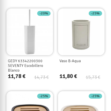
-20%
-25%
GEDY 63342200300
Vaso B-Aqua
SEVENTY Escobillero
Blanco
11,78 €
11,80 €
14,73 €
15,73 €
-25%
-25%