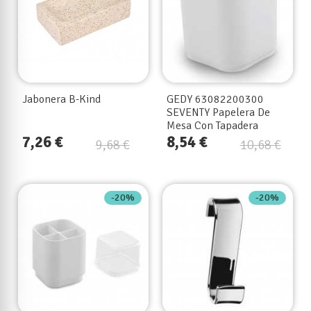
Jabonera B-Kind
GEDY 63082200300
SEVENTY Papelera De
Mesa Con Tapadera
7,26 €
8,54 €
9,68 €
10,68 €
-20%
-20%