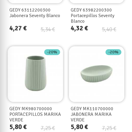
GEDY 63112200300
GEDY 63982200300
Jabonera Seventy Blanco
Portacepillos Seventy
Blanco
4,27 €
4,32 €
5,34 €
5,40 €
-20%
-20%
GEDY MK980700000
GEDY MK110700000
PORTACEPILLOS MARIKA
JABONERA MARIKA
VERDE
VERDE
5,80 €
5,80 €
7,25 €
7,25 €