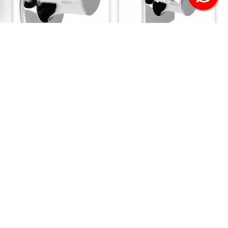
Percha simple B-Full
Percha simple B-Square
acero inox.
acero inox.
12,70 €
12,70 €
16,94 €
16,94 €
-15%
-15%