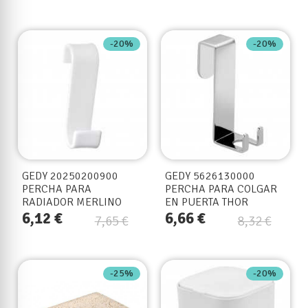
-20%
-20%
GEDY 20250200900
GEDY 5626130000
PERCHA PARA
PERCHA PARA COLGAR
RADIADOR MERLINO
EN PUERTA THOR
BLANCO
CROMO
6,12 €
6,66 €
7,65 €
8,32 €
-25%
-20%