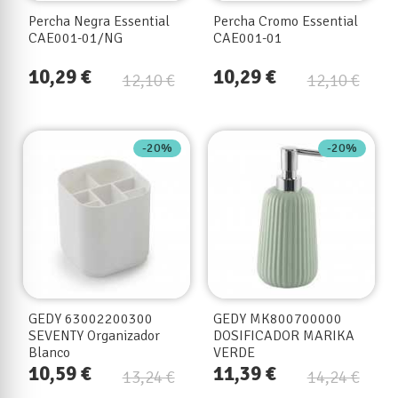
Percha Negra Essential
Percha Cromo Essential
CAE001-01/NG
CAE001-01
10,29 €
10,29 €
12,10 €
12,10 €
-20%
-20%
GEDY 63002200300
GEDY MK800700000
SEVENTY Organizador
DOSIFICADOR MARIKA
Blanco
VERDE
10,59 €
11,39 €
13,24 €
14,24 €