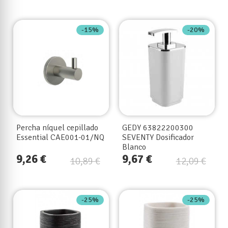
-15%
-20%
Percha níquel cepillado
GEDY 63822200300
Essential CAE001-01/NQ
SEVENTY Dosificador
Blanco
9,26 €
9,67 €
10,89 €
12,09 €
-25%
-25%