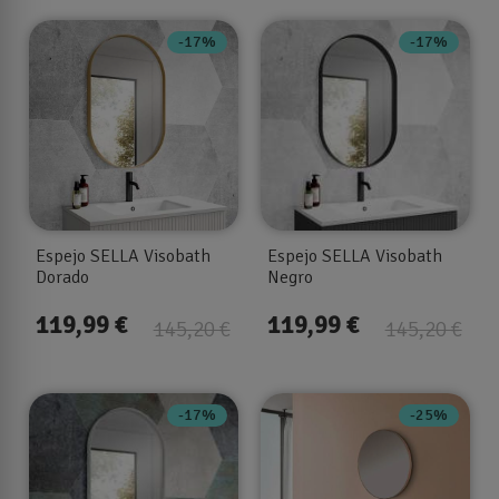
-17%
-17%
Espejo SELLA Visobath
Espejo SELLA Visobath
Dorado
Negro
119,99 €
119,99 €
145,20 €
145,20 €
-17%
-25%