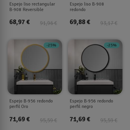
Espejo liso rectangular
Espejo liso B-908
B-908 Reversible
redondo
68,97 €
69,88 €
91,96 €
93,17 €
-25%
-25%
Espejo B-956 redondo
Espejo B-956 redondo
perfil Oro
perfil negro
71,69 €
71,69 €
95,59 €
95,59 €