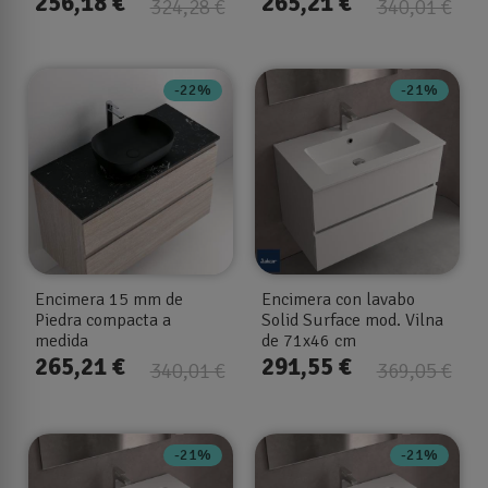
256,18 €
265,21 €
324,28 €
340,01 €
-22%
-21%
Encimera 15 mm de
Encimera con lavabo
Piedra compacta a
Solid Surface mod. Vilna
medida
de 71x46 cm
265,21 €
291,55 €
340,01 €
369,05 €
-21%
-21%