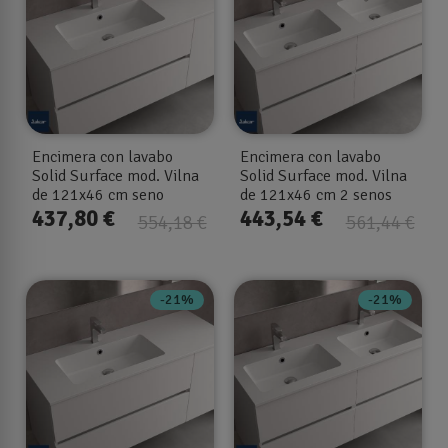
Encimera con lavabo
Encimera con lavabo
Solid Surface mod. Vilna
Solid Surface mod. Vilna
de 121x46 cm seno
de 121x46 cm 2 senos
desplazado I-d
437,80 €
443,54 €
554,18 €
561,44 €
-21%
-21%