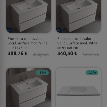
Encimera con lavabo
Encimera con lavabo
Solid Surface mod. Vilna
Solid Surface mod. Vilna
de 81x46 cm
de 91x46 cm
308,76 €
340,30 €
390,83 €
430,76 €
-21%
-22%