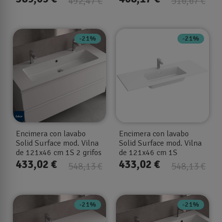
492,47 €
516,67 €
-21%
-21%
Encimera con lavabo
Encimera con lavabo
Solid Surface mod. Vilna
Solid Surface mod. Vilna
de 121x46 cm 1S 2 grifos
de 121x46 cm 1S
433,02 €
433,02 €
548,13 €
548,13 €
-21%
-21%