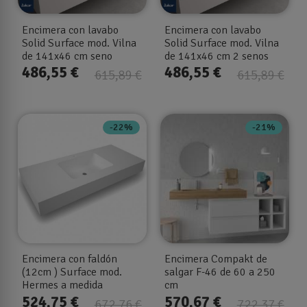
Encimera con lavabo
Encimera con lavabo
Solid Surface mod. Vilna
Solid Surface mod. Vilna
de 141x46 cm seno
de 141x46 cm 2 senos
desplazado I-d
486,55 €
486,55 €
615,89 €
615,89 €
-22%
-21%
Encimera con faldón
Encimera Compakt de
(12cm ) Surface mod.
salgar F-46 de 60 a 250
Hermes a medida
cm
524,75 €
570,67 €
672,76 €
722,37 €