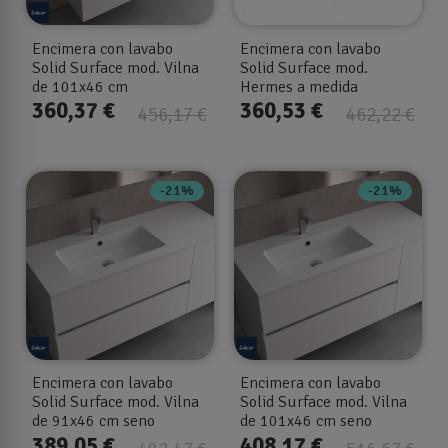
Encimera con lavabo
Encimera con lavabo
Solid Surface mod. Vilna
Solid Surface mod.
de 101x46 cm
Hermes a medida
360,37 €
360,53 €
456,17 €
462,22 €
-21%
-21%
Encimera con lavabo
Encimera con lavabo
Solid Surface mod. Vilna
Solid Surface mod. Vilna
de 91x46 cm seno
de 101x46 cm seno
desplazado I-d
desplazado I-d
389,05 €
408,17 €