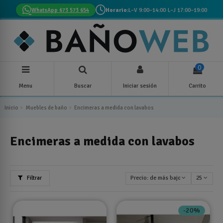
WhatsApp 673 573 654
Horario:
L–V 9:00–14:00
·
L–J 17:00–19:00
0
Menu
Buscar
Iniciar sesión
Carrito
Inicio
Muebles de baño
Encimeras a medida con lavabos
Encimeras a medida con lavabos
Filtrar
Precio: de más bajo a más alto
25
-20%