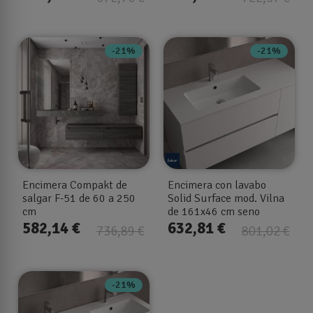
-21%
-21%
Encimera Compakt de
Encimera con lavabo
salgar F-51 de 60 a 250
Solid Surface mod. Vilna
cm
de 161x46 cm seno
desplazado I-d
582,14 €
632,81 €
736,89 €
801,02 €
-21%