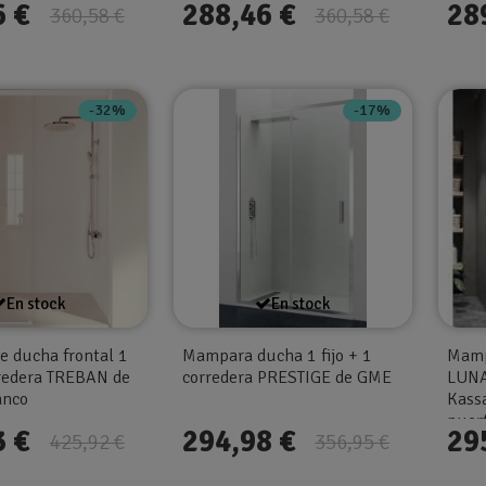
6 €
288,46 €
28
360,58 €
360,58 €
-32%
-17%
En stock
En stock
 ducha frontal 1
Mampara ducha 1 fijo + 1
Mamp
orredera TREBAN de
corredera PRESTIGE de GME
LUNA
anco
Kassa
puer
3 €
294,98 €
29
425,92 €
356,95 €