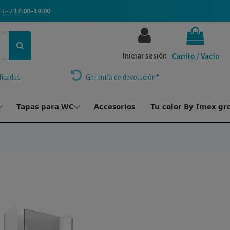
·
L–J 17:00–19:00
Iniciar sesión
Carrito
/
Vacío
ficadas
Garantía de devolución*
Tapas para WC
Accesorios
Tu color By Imex gr