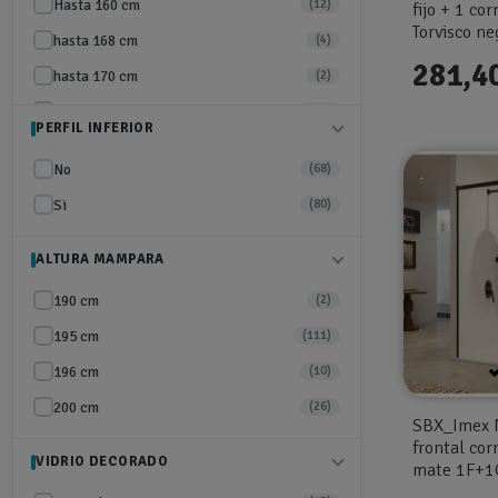
Hasta 160 cm
(12)
fijo + 1 c
Torvisco n
hasta 168 cm
(4)
281,4
hasta 170 cm
(2)
hasta 180 cm
(54)
PERFIL INFERIOR
hasta 180 y lateral fijo de 90 cm
(9)
No
(68)
hasta 180 y lateral fijo de 95 cm
(1)
Si
(80)
Hasta 180 y un lateral fijo de 120 cm
(6)
hasta 185 cm
(11)
ALTURA MAMPARA
hasta 185 y lateral fijo de 80
(4)
190 cm
(2)
Hasta 186 cm
(1)
195 cm
(111)
hasta 190 cm
(6)
196 cm
(10)
Hasta 192 cm
(1)
200 cm
(26)
SBX_Imex 
hasta 200 cm
(31)
frontal cor
VIDRIO DECORADO
Hasta 204 cm
mate 1F+1C 
(1)