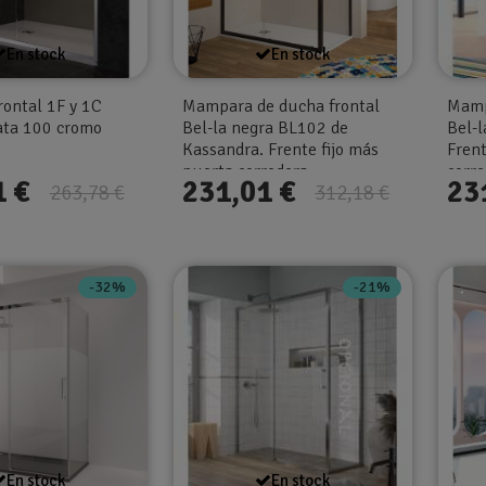
En stock
En stock
ontal 1F y 1C
Mampara de ducha frontal
Mamp
ata 100 cromo
Bel-la negra BL102 de
Bel-
Kassandra. Frente fijo más
Frent
puerta corredera
corr
1 €
231,01 €
23
263,78 €
312,18 €
-32%
-21%
En stock
En stock