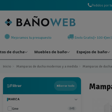
Pedidos por t
Mejoramos tu presupuesto
Envío Gratis(> 100 €)en 
atos de ducha
Muebles de baño
Espejos de baño
Inicio
Mamparas de ducha modernas y a medida
Mamparas de ducha 
Mampa
Filtrar
Borrar todo
MARCA
Gme
(48)