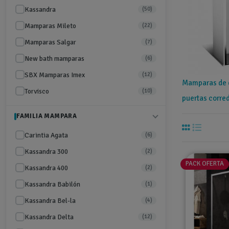
Kassandra
(50)
Mamparas Mileto
(22)
Mamparas Salgar
(7)
New bath mamparas
(6)
SBX Mamparas Imex
(12)
Mamparas de d
Torvisco
(10)
puertas corre
FAMILIA MAMPARA
Carintia Agata
(6)
Kassandra 300
(2)
PACK OFERTA
Kassandra 400
(2)
Kassandra Babilón
(1)
Kassandra Bel-la
(4)
Kassandra Delta
(12)