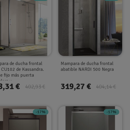
ara de ducha frontal
Mampara de ducha frontal
 CU102 de Kassandra.
abatible NARDI 500 Negra
e fijo más puerta
dera y...
8,31 €
319,27 €
402,93 €
404,14 €
-17%
-17%