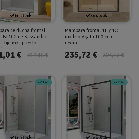
En stock
En stock
ara de ducha frontal
Mampara frontal 1F y 1C
la BL102 de Kassandra.
modelo Agata 100 color
e fijo más puerta
negra
edera
1,01 €
235,72 €
312,18 €
306,13 €
-21%
-21%
En stock
En stock