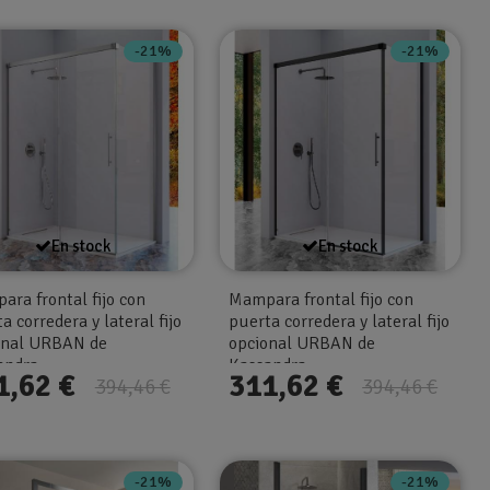
-21%
-21%
En stock
En stock
ra frontal fijo con
Mampara frontal fijo con
a corredera y lateral fijo
puerta corredera y lateral fijo
onal URBAN de
opcional URBAN de
ndra...
Kassandra...
1,62 €
311,62 €
394,46 €
394,46 €
-21%
-21%