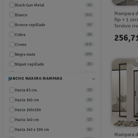
Miletto Urban
(8)
Black Gun Metal
(4)
SBX Imex Stylo
(12)
Mampara de
Blanco
(11)
fijo + 1 c
Serie Basic GME
(23)
Bronce cepillado
(4)
Torvisco c
Serie Habitat de salgar
(2)
Cobre
(6)
256,7
Serie Kenna de GME
(9)
Cromo
(43)
Serie Prestige de GME
(2)
Negro mate
(39)
Serie Temple de GME
(2)
Níquel cepillado
(5)
Serie TREBAN Torvisco
(10)
Oro Cepillado
(22)
ANCHO MAXIMO MAMPARA
Serie Twenty de GME
(12)
Oro Rosa cepillado
(4)
Hasta 85 cm.
(2)
Plata Brillo
(11)
Hasta 100 cm
(2)
Titanio
(3)
Hasta 100x100
(1)
Hasta 140 cm
(2)
Hasta 140 x 100 cm
(4)
Mampara de