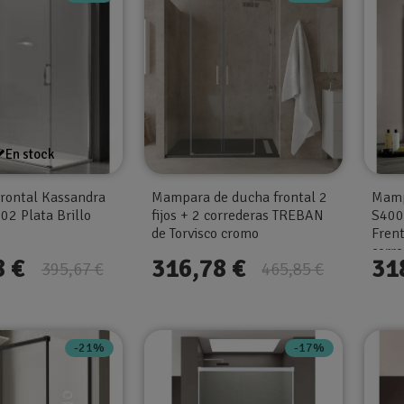
En stock
rontal Kassandra
Mampara de ducha frontal 2
Mamp
2 Plata Brillo
fijos + 2 correderas TREBAN
S400
de Torvisco cromo
Frent
corre
8 €
316,78 €
31
395,67 €
465,85 €
-21%
-17%