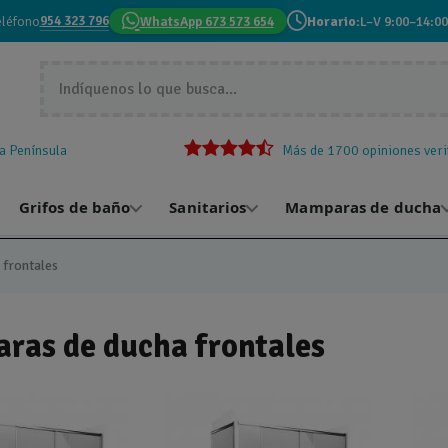
954 323 796
eléfono
WhatsApp 673 573 654
Horario:
L–V 9:00–14:00
la Península
Más de 1700 opiniones veri
Grifos de baño
Sanitarios
Mamparas de ducha
frontales
ras de ducha frontales