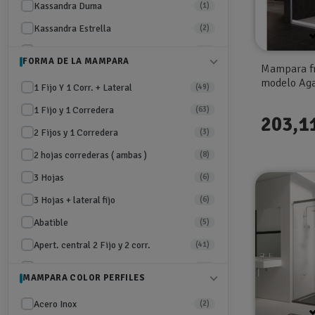
Kassandra Duma
(1)
Kassandra Estrella
(2)
Kassandra Glase
(4)
FORMA DE LA MAMPARA
Mampara fr
Kassandra Kaarol
(1)
modelo Ag
1 Fijo Y 1 Corr. + Lateral
(49)
Kassandra Moka
(4)
1 Fijo y 1 Corredera
(63)
Kassandra Nardi
203,1
(5)
2 Fijos y 1 Corredera
(3)
Kassandra Nicoleta
(2)
2 hojas correderas ( ambas )
(8)
Kassandra Pavía
(6)
3 Hojas
(6)
Kassandra Siena
(2)
3 Hojas + lateral fijo
(6)
Kassandra Slim
(2)
Abatible
(5)
Kassandra Yoko
(1)
Apert. central 2 Fijo y 2 corr.
(41)
Miletto Fenix
(2)
Apertura al vértice 2F y 2C
(4)
Miletto Glasse
(8)
MAMPARA COLOR PERFILES
Apertura central 2f y 2C + Lateral
(3)
Miletto Luna
(2)
Acero Inox
(2)