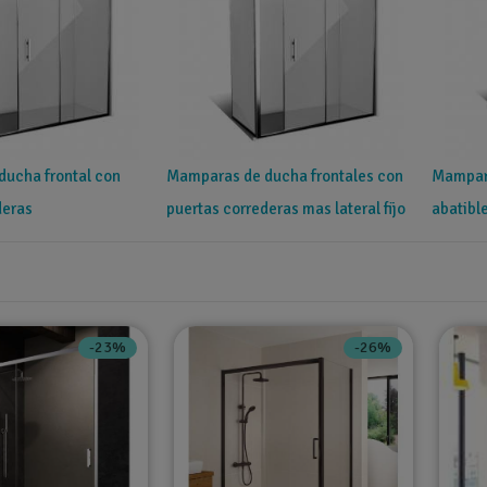
ucha frontal con
Mamparas de ducha frontales con
Mampara
deras
puertas correderas mas lateral fijo
abatibl
-23%
-26%