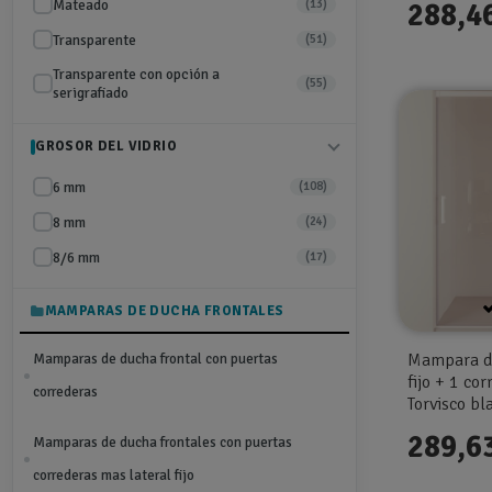
Hasta 210 cm
Mateado
288,4
(13)
(13)
Transparente
(51)
Transparente con opción a
(55)
serigrafiado
GROSOR DEL VIDRIO
6 mm
(108)
8 mm
(24)
8/6 mm
(17)
MAMPARAS DE DUCHA FRONTALES
Mampara de
Mamparas de ducha frontal con puertas
fijo + 1 c
correderas
Torvisco bl
289,6
Mamparas de ducha frontales con puertas
correderas mas lateral fijo