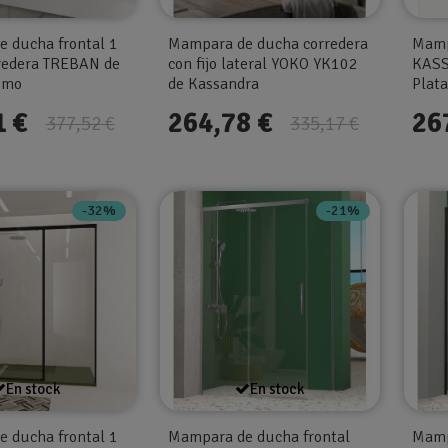
 ducha frontal 1
Mampara de ducha corredera
Mamp
orredera TREBAN de
con fijo lateral YOKO YK102
KASS
romo
de Kassandra
Plata
1 €
264,78 €
26
377,52 €
335,17 €
-32%
-21%
En stock
En stock
 ducha frontal 1
Mampara de ducha frontal
Mamp