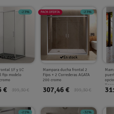
-23%
-23%
PACK OFERTA
En stock
En stock
ontal 1F y 1C
Mampara ducha frontal 2
Mampa
 fijo modelo
Fijos + 2 Correderas AGATA
puert
 cromo
200 cromo
opci
Kassa
6 €
307,46 €
31
399,30 €
399,30 €
-21%
-32%