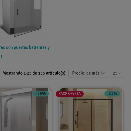
s con puertas batientes y
es
Mostrando 1-25 de 155 artículo(s)
Precio: de más bajo a más alto
25
-26%
-23%
PACK OFERTA