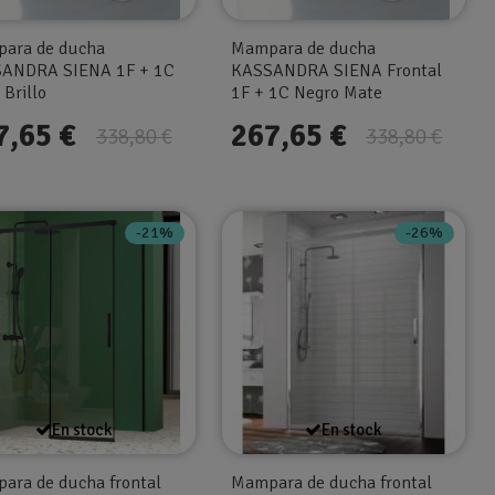
ara de ducha
Mampara de ducha
ANDRA SIENA 1F + 1C
KASSANDRA SIENA Frontal
 Brillo
1F + 1C Negro Mate
7,65 €
267,65 €
338,80 €
338,80 €
-21%
-26%
En stock
En stock
ara de ducha frontal
Mampara de ducha frontal