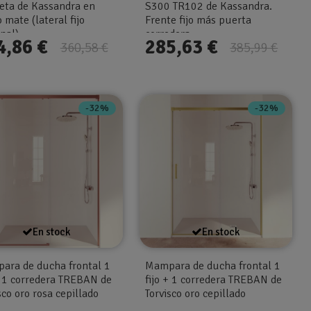
leta de Kassandra en
S300 TR102 de Kassandra.
 mate (lateral fijo
Frente fijo más puerta
nal)
corredera
4,86 €
285,63 €
360,58 €
385,99 €
-32%
-32%
En stock
En stock
ara de ducha frontal 1
Mampara de ducha frontal 1
+ 1 corredera TREBAN de
fijo + 1 corredera TREBAN de
sco oro rosa cepillado
Torvisco oro cepillado