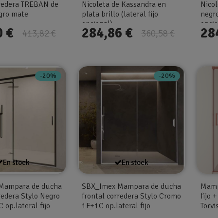
orredera TREBAN de
Nicoleta de Kassandra en
Nico
egro mate
plata brillo (lateral fijo
negro
opcional)
opcio
0 €
284,86 €
28
413,82 €
360,58 €
-20%
-20%
En stock
En stock
Mampara de ducha
SBX_Imex Mampara de ducha
Mamp
redera Stylo Negro
frontal corredera Stylo Cromo
fijo 
op.lateral fijo
1F+1C op.lateral fijo
Torvi