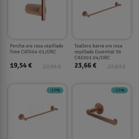
Percha oro rosa cepillado
Toallero barra oro rosa
Time CAT004-01/ORC
cepillado Essential 50
CAE001-04/ORC
19,54 €
23,66 €
22,99 €
27,83 €
-15%
-15%