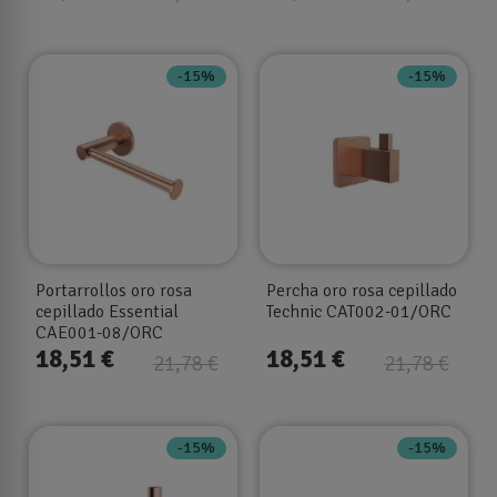
-15%
-15%
Portarrollos oro rosa
Percha oro rosa cepillado
cepillado Essential
Technic CAT002-01/ORC
CAE001-08/ORC
18,51 €
18,51 €
21,78 €
21,78 €
-15%
-15%