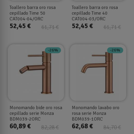
Toallero barra oro rosa
Toallero barra oro rosa
cepillado Time 50
cepillado Time 40
CAT004-04/ORC
CAT004-03/ORC
52,45 €
52,45 €
61,71 €
61,71 €
-26%
-26%
Monomando bide oro rosa
Monomando lavabo oro
cepillado serie Monza
rosa serie Monza
BDM039-2ORC
BDM039-1ORC
60,89 €
62,68 €
82,28 €
84,70 €