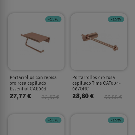
-15%
-15%
Portarrollos con repisa
Portarrollos oro rosa
oro rosa cepillado
cepillado Time CAT004-
Essential CAE001-
08/ORC
09/ORC
27,77 €
28,80 €
32,67 €
33,88 €
-15%
-15%