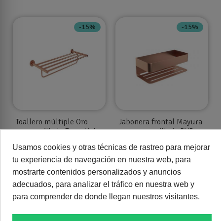
-15%
-15%
Toallero múltiple Oro
Jabonera frontal Mayura
rosa cepillado Essential
oro rosa cepillado PVD
CAE001-05/ORC
ADY007/ORC
Usamos cookies y otras técnicas de rastreo para mejorar
63,77 €
63,77 €
75,02 €
75,02 €
tu experiencia de navegación en nuestra web, para
mostrarte contenidos personalizados y anuncios
adecuados, para analizar el tráfico en nuestra web y
-26%
-26%
para comprender de donde llegan nuestros visitantes.