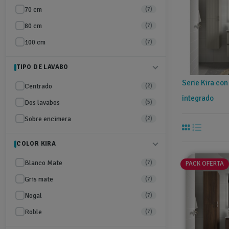
70 cm
(7)
80 cm
(7)
100 cm
(7)
TIPO DE LAVABO
Serie Kira co
Centrado
(2)
integrado
Dos lavabos
(5)
Sobre encimera
(2)
COLOR KIRA
Blanco Mate
(7)
PACK OFERTA
Gris mate
(7)
Nogal
(7)
Roble
(7)