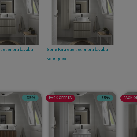
n encimera lavabo
Serie Kira con encimera lavabo
sobreponer
-35%
-35%
PACK OFERTA
PACK O