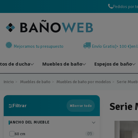
Pedidos por t
Mejoramos tu presupuesto
Envío Gratis(> 100 €)en 
atos de ducha
Muebles de baño
Espejos de baño
Inicio
Muebles de baño
Muebles de baño por modelos
Serie Muebl
Serie 
Filtrar
Borrar todo
ANCHO DEL MUEBLE
60 cm
(7)