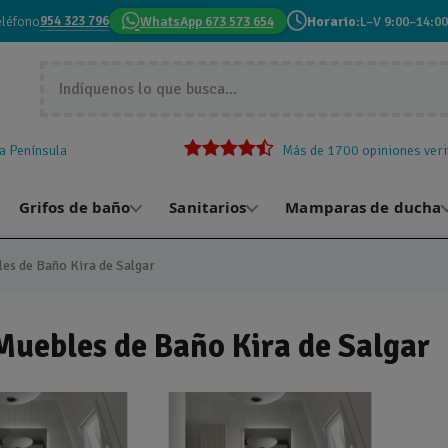
954 323 796
eléfono
WhatsApp 673 573 654
Horario:
L–V 9:00–14:00
la Península
Más de 1700 opiniones veri
Grifos de baño
Sanitarios
Mamparas de ducha
es de Baño Kira de Salgar
Muebles de Baño Kira de Salgar