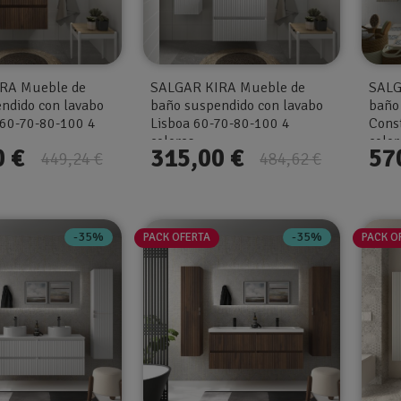
RA Mueble de
SALGAR KIRA Mueble de
SALG
ndido con lavabo
baño suspendido con lavabo
baño
60-70-80-100 4
Lisboa 60-70-80-100 4
Cons
colores
color
0 €
315,00 €
57
449,24 €
484,62 €
-35%
-35%
PACK OFERTA
PACK O