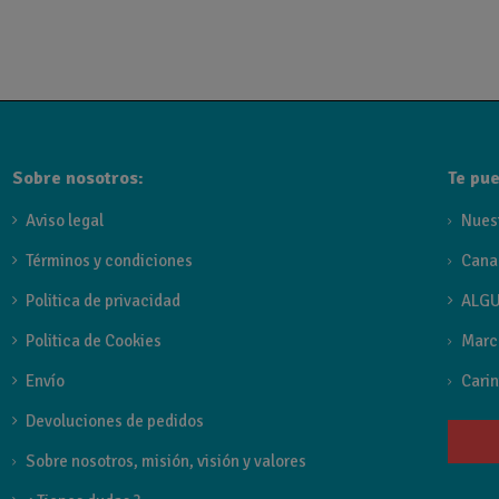
La colección 
luminosidad y 
Diseño Vangu
estilo decorat
Máxima Optim
Sobre nosotros:
Te pue
almacenaje pa
Aviso legal
Nues
Materiales A
Términos y condiciones
Cana
excelente resi
Politica de privacidad
ALGU
Conjuntos Mo
Politica de Cookies
Marc
totalmente uni
Envío
Carin
¿Por qu
Devoluciones de pedidos
Al tratarse de
Sobre nosotros, misión, visión y valores
explorar tranq