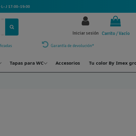
·
L–J 17:00–19:00
Iniciar sesión
Carrito
/
Vacío
ficadas
Garantía de devolución*
Tapas para WC
Accesorios
Tu color By Imex gr