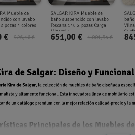
RA Mueble de
SALGAR KIRA Mueble de
SALG
ndido con lavabo
baño suspendido con lavabo
baño
 2 pozas 4 colores
Toscana 140 2 pozas Carga
Vilna
Mineral 4...
Surfa
0 €
651,00 €
84
926,16 €
1.001,54 €
Kira de Salgar: Diseño y Funciona
erie Kira de Salgar
, la colección de muebles de baño diseñada especí
alista y altamente funcional. Esta innovadora línea de mobiliario es
tar de un catálogo premium con la mejor relación calidad-precio y la
rísticas Principales de los Muebles de