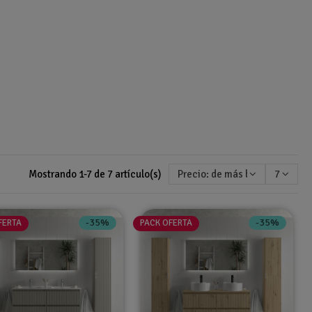
Mostrando 1-7 de 7 artículo(s)
Precio: de más bajo a más alt
7
-35%
-35%
FERTA
PACK OFERTA