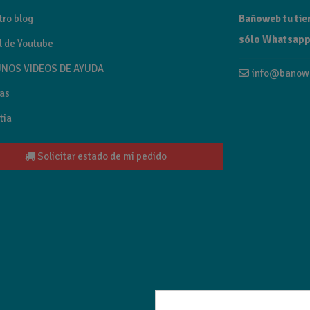
tro blog
Bañoweb tu tien
sólo Whatsapp
l de Youtube
NOS VIDEOS DE AYUDA
info@banow
as
tia
Solicitar estado de mi pedido