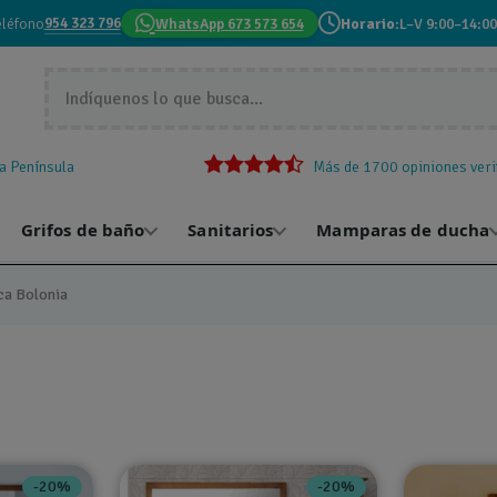
954 323 796
eléfono
WhatsApp 673 573 654
Horario:
L–V 9:00–14:00
la Península
Más de 1700 opiniones veri
Grifos de baño
Sanitarios
Mamparas de ducha
ca Bolonia
-20%
-20%