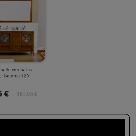
baño con patas
d. Bolonia 120
6 €
961,95 €