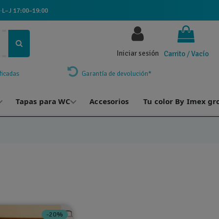
·
L–J 17:00–19:00
Iniciar sesión
Carrito
/
Vacío
ficadas
Garantía de devolución*
Tapas para WC
Accesorios
Tu color By Imex gr
-20%