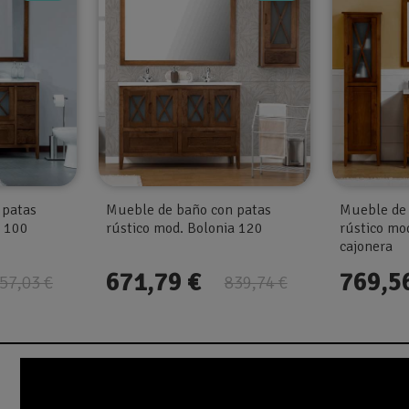
 patas
Mueble de baño con patas
Mueble de 
a 100
rústico mod. Bolonia 120
rústico mo
cajonera
671,79 €
769,5
57,03 €
839,74 €