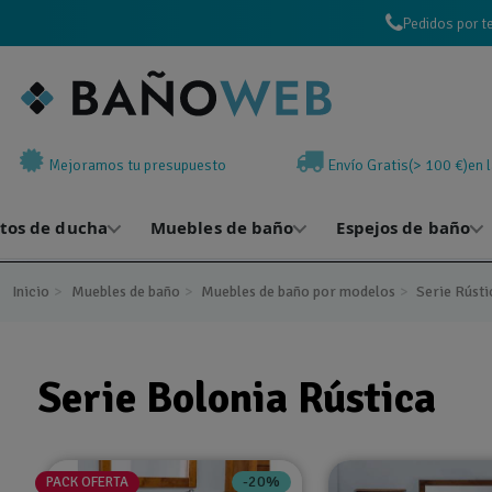
Pedidos por t
Mejoramos tu presupuesto
Envío Gratis(> 100 €)en 
atos de ducha
Muebles de baño
Espejos de baño
Inicio
Muebles de baño
Muebles de baño por modelos
Serie Rústi
Serie Bolonia Rústica
-20%
PACK OFERTA