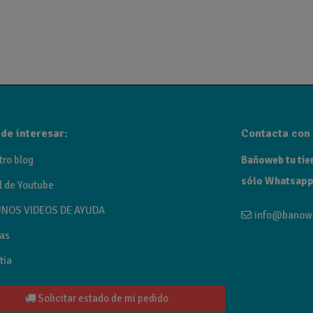
de interesar:
Contacta con 
tro blog
Bañoweb tu tien
sólo Whatsapp
l de Youtube
NOS VIDEOS DE AYUDA
info@banow
as
tia
Solicitar estado de mi pedido