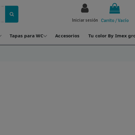
Iniciar sesión
Carrito
/
Vacío
Tapas para WC
Accesorios
Tu color By Imex gr