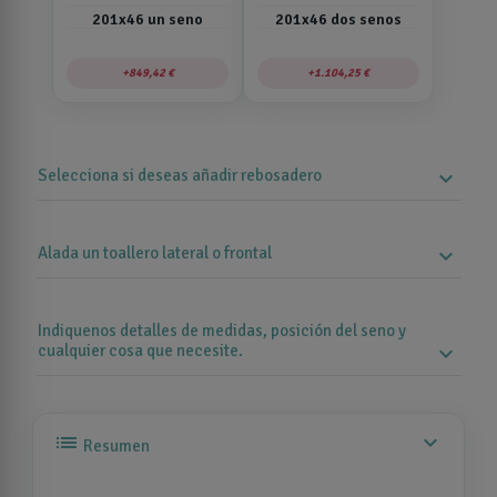
201x46 un seno
201x46 dos senos
849,42 €
1.104,25 €
Selecciona si deseas añadir rebosadero
expand_more
Alada un toallero lateral o frontal
expand_more
Indiquenos detalles de medidas, posición del seno y
cualquier cosa que necesite.
expand_more
list
expand_more
Resumen