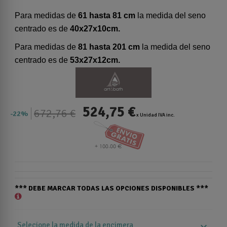
Para medidas de
61 hasta 81 cm
la medida del seno
centrado es de
40x27x10cm.
Para medidas de
81 hasta 201 cm
la medida del seno
centrado es de
53x27x12cm.
524,75 €
672,76 €
22%
x Unidad IVA inc.
*** DEBE MARCAR TODAS LAS OPCIONES DISPONIBLES ***
Selecione la medida de la encimera
expand_more