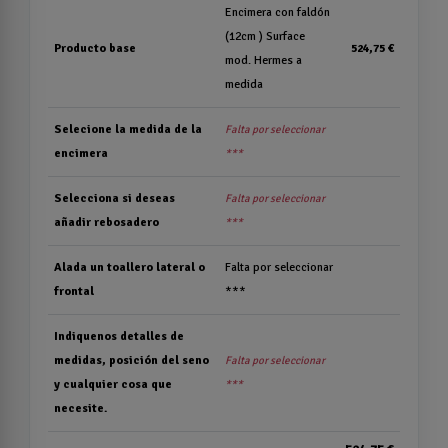
Encimera con faldón
(12cm ) Surface
Producto base
524,75 €
mod. Hermes a
medida
Selecione la medida de la
Falta por seleccionar
encimera
***
Selecciona si deseas
Falta por seleccionar
añadir rebosadero
***
Alada un toallero lateral o
Falta por seleccionar
frontal
***
Indiquenos detalles de
medidas, posición del seno
Falta por seleccionar
y cualquier cosa que
***
necesite.