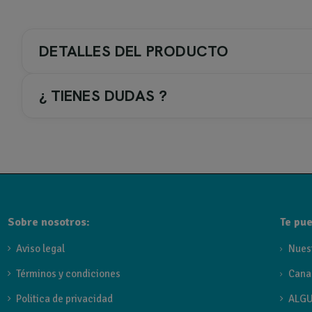
DETALLES DEL PRODUCTO
¿ TIENES DUDAS ?
TIPOS DE SOLID SURFACE
ENCIMERA CON POZA
ENCIMERA SIN FALDON
ENCIMERA STANDAR
Sobre nosotros:
Te pue
SOLID ANCHOS
Aviso legal
Nues
Términos y condiciones
Cana
81 cm
Politica de privacidad
ALGU
UTILIDAD DE LA ENCIMERA