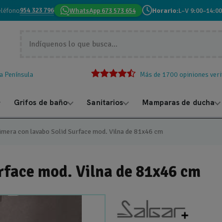
954 323 796
eléfono
WhatsApp 673 573 654
Horario:
L–V 9:00–14:00
la Península
Más de 1700 opiniones veri
Grifos de baño
Sanitarios
Mamparas de ducha
imera con lavabo Solid Surface mod. Vilna de 81x46 cm
rface mod. Vilna de 81x46 cm