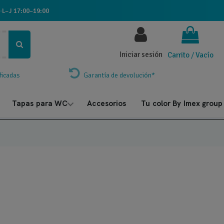
·
L–J 17:00–19:00
Iniciar sesión
Carrito
/
Vacío
ficadas
Garantía de devolución*
Tapas para WC
Accesorios
Tu color By Imex group