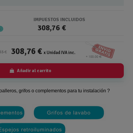
IMPUESTOS INCLUIDOS
308,76 €
%
308,76 €
83 €
x Unidad IVA inc.
Añadir al carrito
oalleros, grifos o complementos para tu instalación ?