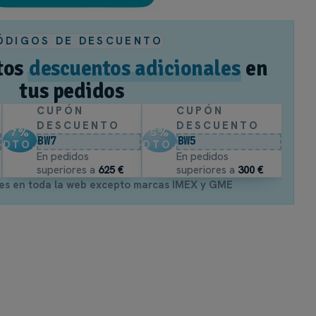
ÓDIGOS DE DESCUENTO
tos
descuentos adicionales
en
tus pedidos
CUPÓN
CUPÓN
DESCUENTO
DESCUENTO
7
%
5
%
BW7
BW5
DTO.
DTO.
En pedidos
En pedidos
superiores a
625 €
superiores a
300 €
es en toda la web excepto marcas IMEX y GME