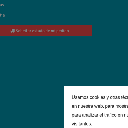
as
tia
Solicitar estado de mi pedido
Usamos cookies y otras téc
en nuestra web, para mostr
para analizar el tráfico en
visitantes.