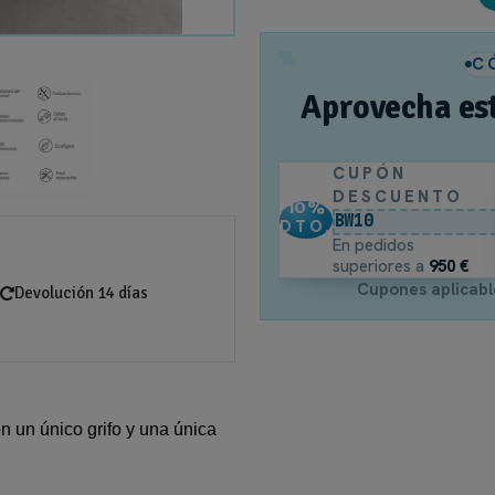
%
C
Aprovecha es
CUPÓN
DESCUENTO
10
%
BW10
DTO.
En pedidos
superiores a
950 €
Cupones aplicabl
Devolución 14 días
 un único grifo y una única