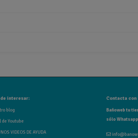
de interesar:
Contacta con 
tro blog
Bañoweb tu tien
sólo Whatsapp
l de Youtube
NOS VIDEOS DE AYUDA
info@banow