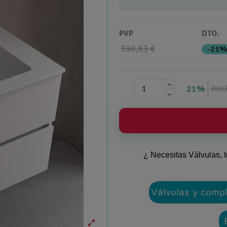
PVP
DTO.
390,83 €
-21
21%
390,
¿ Necesitas Válvulas, t