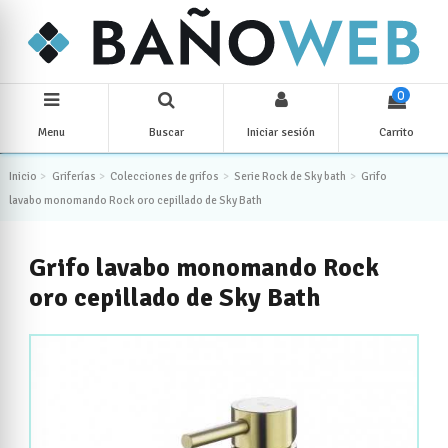
0
Menu
Buscar
Iniciar sesión
Carrito
Inicio
Griferías
Colecciones de grifos
Serie Rock de Sky bath
Grifo
lavabo monomando Rock oro cepillado de Sky Bath
Grifo lavabo monomando Rock
oro cepillado de Sky Bath