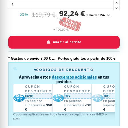
92,24 €
119,79 €
23%
x Unidad IVA inc.
Añadir al carrito
* Gastos de
envío
7,00 € .... Portes gratuitos a partir de 100 €
%
CÓDIGOS DE DESCUENTO
Aprovecha estos
descuentos adicionales
en tus
pedidos
CUPÓN
CUPÓN
CUPÓN
DESCUENTO
DESCUENTO
DESCUENT
10
%
7
%
5
%
BW10
BW7
BW5
DTO.
DTO.
DTO.
En pedidos
En pedidos
En pedidos
superiores a
950
superiores a
625
superiores a
3
€
€
€
Cupones aplicables en toda la web excepto marcas IMEX y
GME