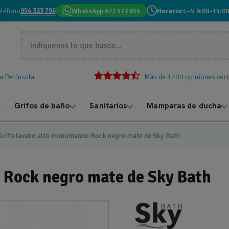
954 323 796
eléfono
WhatsApp 673 573 654
Horario:
L–V 9:00–14:00
la Península
Más de 1700 opiniones veri
Grifos de baño
Sanitarios
Mamparas de ducha
Grifo lavabo alto monomando Rock negro mate de Sky Bath
 Rock negro mate de Sky Bath