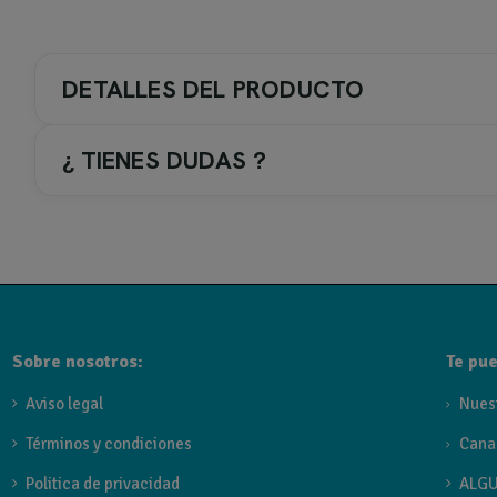
DETALLES DEL PRODUCTO
¿ TIENES DUDAS ?
COLOR GRIFERIA / ACC.
2-. Negro
TIPO DE GRIFERIA
Sobre nosotros:
Te pue
Grifo lavabo Caño alto
Aviso legal
Nues
FAMILIA GRIFO
Términos y condiciones
Cana
Rock de Sky
Politica de privacidad
ALGU