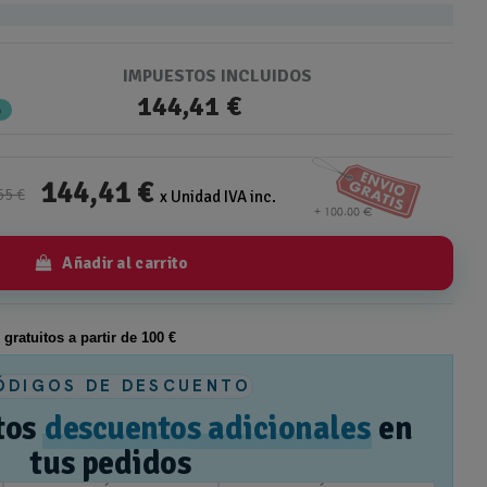
IMPUESTOS INCLUIDOS
144,41 €
%
144,41 €
55 €
x Unidad IVA inc.
Añadir al carrito
s gratuitos a partir de 100 €
ÓDIGOS DE DESCUENTO
tos
descuentos adicionales
en
tus pedidos