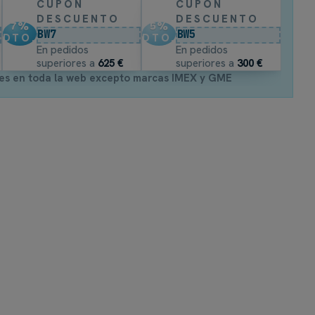
CUPÓN
CUPÓN
DESCUENTO
DESCUENTO
7
%
5
%
BW7
BW5
DTO.
DTO.
En pedidos
En pedidos
superiores a
625 €
superiores a
300 €
es en toda la web excepto marcas IMEX y GME