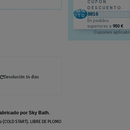
CUPÓN
DESCUENTO
10
%
BW10
DTO.
En pedidos
superiores a
950 €
Cupones aplicabl
Devolución 14 días
abricado por Sky Bath.
ío (COLD START). LIBRE DE PLOMO