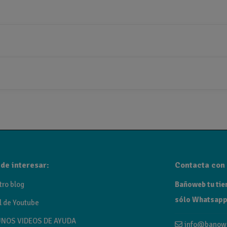
de interesar:
Contacta con 
tro blog
Bañoweb tu tien
sólo Whatsapp
l de Youtube
NOS VIDEOS DE AYUDA
info@banow