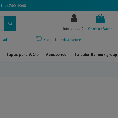
·
L–J 17:00–19:00
Iniciar sesión
Carrito
/
Vacío
ficadas
Garantía de devolución*
Tapas para WC
Accesorios
Tu color By Imex group