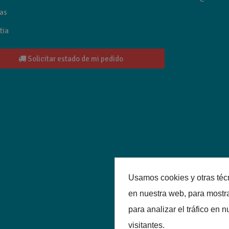
as
tia
Solicitar estado de mi pedido
Usamos cookies y otras téc
en nuestra web, para mostr
para analizar el tráfico en
visitantes.