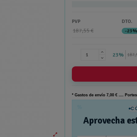
PVP
DTO.
187,55 €
-23
23%
187,
* Gastos de
envío
7,00 € .... Porte
%
C
Aprovecha es