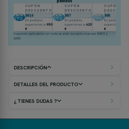
pedidos
CUPÓN
CUPÓN
CUPÓN
DESCUENTO
DESCUENTO
DESCUENT
10
%
7
%
5
%
BW10
BW7
BW5
DTO.
DTO.
DTO.
En pedidos
En pedidos
En pedidos
superiores a
950
superiores a
625
superiores a
3
€
€
€
Cupones aplicables en toda la web excepto marcas IMEX y
GME
DESCRIPCIÓN
DETALLES DEL PRODUCTO
¿ TIENES DUDAS ?