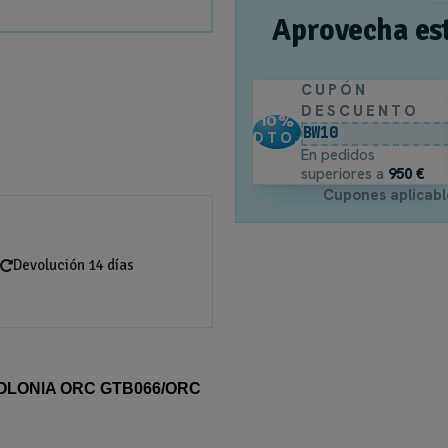
Aprovecha es
CUPÓN
DESCUENTO
10
%
BW10
DTO.
En pedidos
superiores a
950 €
Cupones aplicabl
Devolución 14 días
LONIA ORC GTB066/ORC