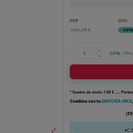
PVP
DTO.
566,28 €
-26
26%
566,
* Gastos de
envío
7,00 € .... Porte
Combina con tu
GRIFERÍA IMEX
¡T
%
C