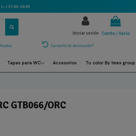
·
L–J 17:00–19:00
Iniciar sesión
Carrito
/
Vacío
ficadas
Garantía de devolución*
Tapas para WC
Accesorios
Tu color By Imex group
RC GTB066/ORC