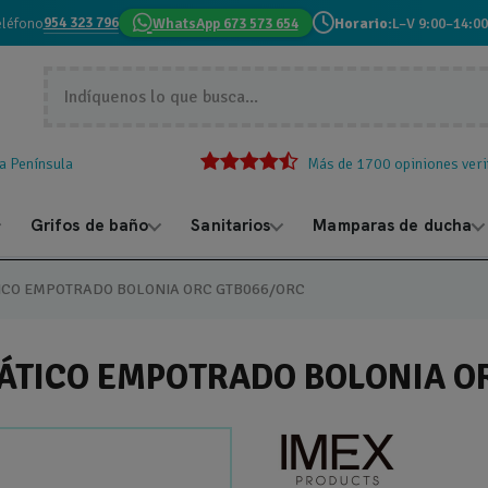
954 323 796
eléfono
WhatsApp 673 573 654
Horario:
L–V 9:00–14:00
la Península
Más de 1700 opiniones veri
Grifos de baño
Sanitarios
Mamparas de ducha
ICO EMPOTRADO BOLONIA ORC GTB066/ORC
TICO EMPOTRADO BOLONIA O