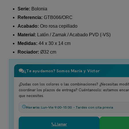
Serie:
Bolonia
Referencia:
GTB066/ORC
Acabado:
Oro rosa cepillado
Material:
Latón / Zamak / Acabado PVD (-VS)
Medidas:
44 x 30 x 14 cm
Rociador:
Ø32 cm
¿Te ayudamos? Somos María y Víctor
¿Dudas con los colores o las combinaciones? ¿Necesitas modif
coordinar los plazos de entrega? Cuéntanoslo: estamos enca
que necesites.
Horario:
Lun–Vie 9:00–15:00 - Tardes con cita previa
Llamar