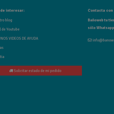
de interesar:
Contacta con 
tro blog
Bañoweb tu tien
sólo Whatsapp
l de Youtube
NOS VIDEOS DE AYUDA
info@banow
as
tia
Solicitar estado de mi pedido