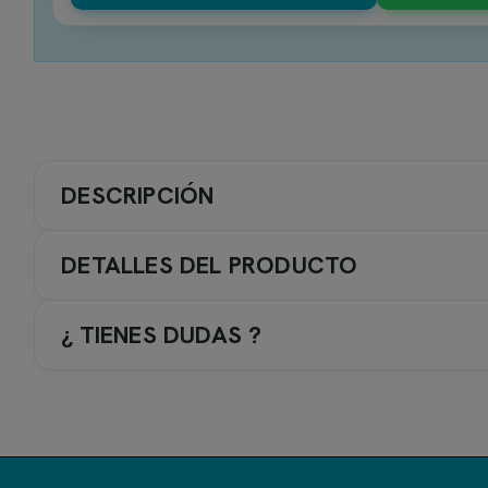
DESCRIPCIÓN
DETALLES DEL PRODUCTO
¿ TIENES DUDAS ?
Grifería termostática de Imex
Conjuntos de ducha termostáticos de
Imex
con diseño prem
Disponible en múltiples acabados: cromo, negro mate, black