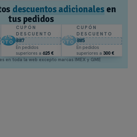
tos
descuentos adicionales
en
tus pedidos
CUPÓN
CUPÓN
DESCUENTO
DESCUENTO
7
%
5
%
BW7
BW5
DTO.
DTO.
En pedidos
En pedidos
superiores a
625 €
superiores a
300 €
es en toda la web excepto marcas IMEX y GME