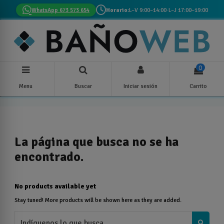
WhatsApp 673 573 654
Horario:
L–V 9:00–14:00
·
L–J 17:00–19:00
0
Menu
Buscar
Iniciar sesión
Carrito
La página que busca no se ha
encontrado.
No products available yet
Stay tuned! More products will be shown here as they are added.