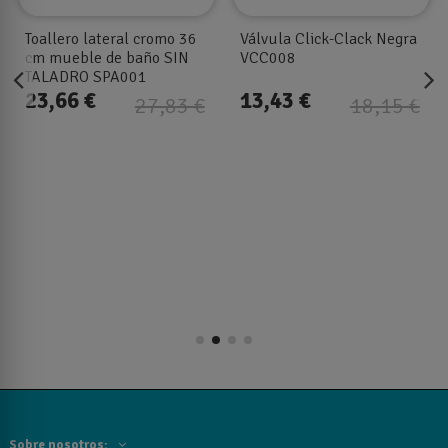
Toallero lateral cromo 36
Válvula Click-Clack Negra
cm mueble de baño SIN
VCC008
TALADRO SPA001
23,66 €
13,43 €
27,83 €
18,15 €
Sobre nosotros: