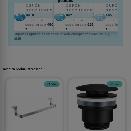
pedidos
CUPÓN
CUPÓN
CUPÓN
DESCUENTO
DESCUENTO
DESCUENT
10
%
7
%
5
%
BW10
BW7
BW5
DTO.
DTO.
DTO.
En pedidos
En pedidos
En pedidos
superiores a
950
superiores a
625
superiores a
3
€
€
€
Cupones aplicables en toda la web excepto marcas IMEX y
GME
También podría interesarle
-15%
-26%