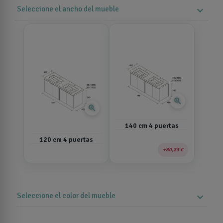
Seleccione el ancho del mueble
expand_more
zoom_in
zoom_in
140 cm 4 puertas
120 cm 4 puertas
80,23 €
Seleccione el color del mueble
expand_more