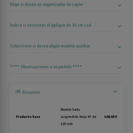
Elige si desea un organizador de cajón
expand_more
Indica si necesitas el aplique de 30 cm Led
expand_more
Seleccione si desea algún mueble auxiliar
expand_more
**** Observaciones a su pedido ****
expand_more
list
expand_more
Resumen
Mueble baño
Producto base
suspendido Noja 4P de
528,60 €
120-140