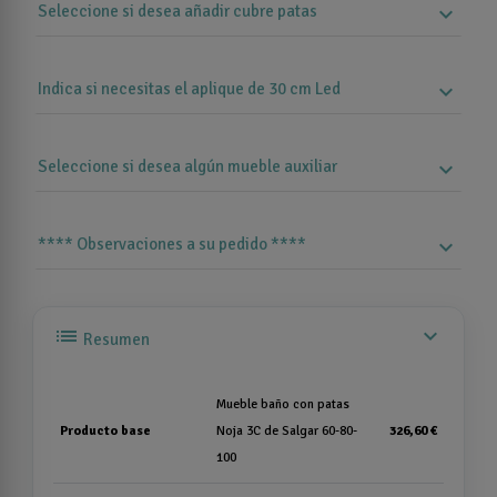
Seleccione si desea añadir cubre patas
expand_more
Indica si necesitas el aplique de 30 cm Led
expand_more
Seleccione si desea algún mueble auxiliar
expand_more
**** Observaciones a su pedido ****
expand_more
list
expand_more
Resumen
Mueble baño con patas
Producto base
Noja 3C de Salgar 60-80-
326,60 €
100