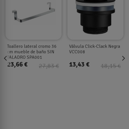
álvula Click-Clack Negra
Toallero lateral 36 cm
Vál
VCC008
mueble de baño Negro
Cep
SIN TALADRO SPA001/NG
13,43 €
30,86 €
18
18,15 €
36,30 €