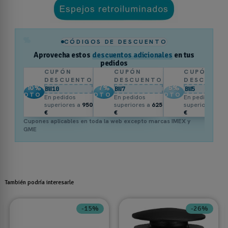
%
CÓDIGOS DE DESCUENTO
Aprovecha estos
descuentos adicionales
en tus
pedidos
CUPÓN
CUPÓN
CUPÓN
DESCUENTO
DESCUENTO
DESCUENT
10
%
7
%
5
%
BW10
BW7
BW5
DTO.
DTO.
DTO.
En pedidos
En pedidos
En pedidos
superiores a
950
superiores a
625
superiores a
3
€
€
€
Cupones aplicables en toda la web excepto marcas IMEX y
GME
También podría interesarle
-26%
-15%