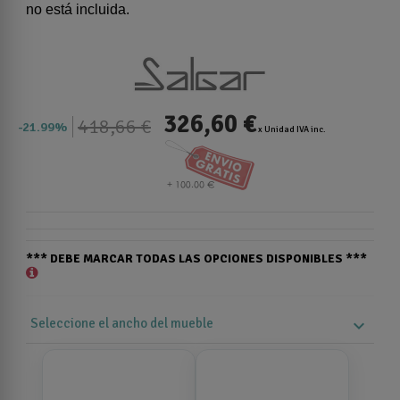
no está incluida.
326,60 €
418,66 €
21.99%
x Unidad IVA inc.
*** DEBE MARCAR TODAS LAS OPCIONES DISPONIBLES ***
Seleccione el ancho del mueble
expand_more