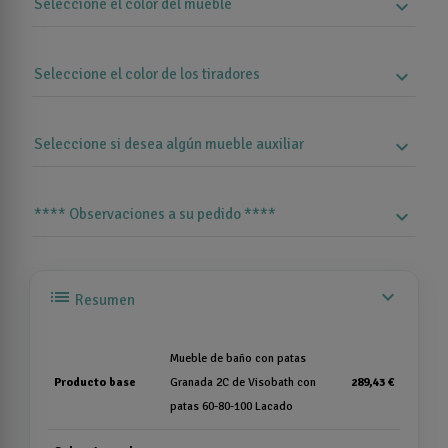
Seleccione el color del mueble
expand_more
Seleccione el color de los tiradores
expand_more
Seleccione si desea algún mueble auxiliar
expand_more
**** Observaciones a su pedido ****
expand_more
list
expand_more
Resumen
Mueble de baño con patas
Producto base
Granada 2C de Visobath con
289,43 €
patas 60-80-100 Lacado