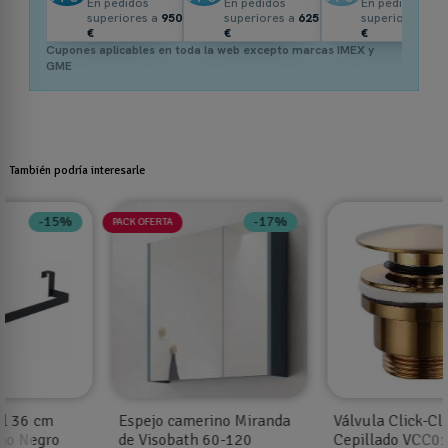
En pedidos
En pedidos
En pedidos
superiores a
950
superiores a
625
superiores a
3
€
€
€
Cupones aplicables en toda la web excepto marcas IMEX y
GME
También podría interesarle
-26%
-15%
Válvula Click-Clack Oro
Toallero lateral Oro
Cepillado VCC014
cepillado 36 cm mueble