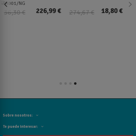
de baño SIN TALADRO
SPA001/OC
18,80 €
31,88 €
€
25,41 €
37,51 €
Sobre nosotros:
Te puede interesar: