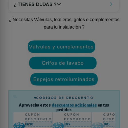
¿ TIENES DUDAS ?
¿ Necesitas Válvulas, toalleros, grifos o complementos
para tu instalación ?
%
CÓDIGOS DE DESCUENTO
Aprovecha estos
descuentos adicionales
en tus
pedidos
CUPÓN
CUPÓN
CUPÓN
DESCUENTO
DESCUENTO
DESCUENT
10
%
7
%
5
%
BW10
BW7
BW5
DTO.
DTO.
DTO.