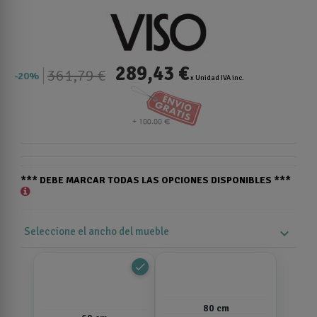
289,43 €
361,79 €
20%
x Unidad IVA inc.
*** DEBE MARCAR TODAS LAS OPCIONES DISPONIBLES ***
Seleccione el ancho del mueble
expand_more
done
80 cm