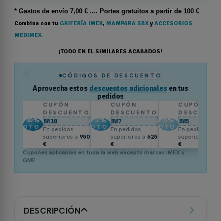
* Gastos de
envío
7,00 € .... Portes gratuitos a partir de 100 €
Combina con tu
GRIFERÍA IMEX
,
MAMPARA SBX
y
ACCESORIOS
MEDIMEX.
¡TODO EN EL SIMILARES ACABADOS!
%
CÓDIGOS DE DESCUENTO
Aprovecha estos
descuentos adicionales
en tus
pedidos
CUPÓN
CUPÓN
CUPÓN
DESCUENTO
DESCUENTO
DESCUENT
10
%
7
%
5
%
BW10
BW7
BW5
DTO.
DTO.
DTO.
En pedidos
En pedidos
En pedidos
superiores a
950
superiores a
625
superiores a
3
€
€
€
Cupones aplicables en toda la web excepto marcas IMEX y
GME
DESCRIPCIÓN