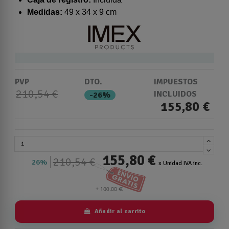
Medidas:
49 x 34 x 9 cm
PVP
DTO.
IMPUESTOS
210,54 €
INCLUIDOS
-26%
155,80 €
155,80 €
210,54 €
26%
x Unidad IVA inc.
Añadir al carrito