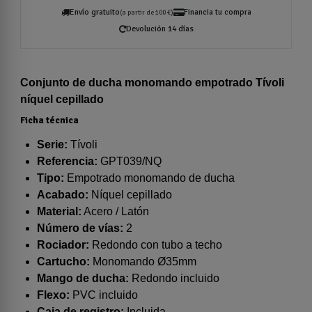
Envío gratuito
Financia tu compra
(a partir de 100 €)
Devolución 14 días
Conjunto de ducha monomando empotrado Tívoli
níquel cepillado
Ficha técnica
Serie:
Tívoli
Referencia:
GPT039/NQ
Tipo:
Empotrado monomando de ducha
Acabado:
Níquel cepillado
Material:
Acero / Latón
Número de vías:
2
Rociador:
Redondo con tubo a techo
Cartucho:
Monomando Ø35mm
Mango de ducha:
Redondo incluido
Flexo:
PVC incluido
Caja de registro:
Incluida