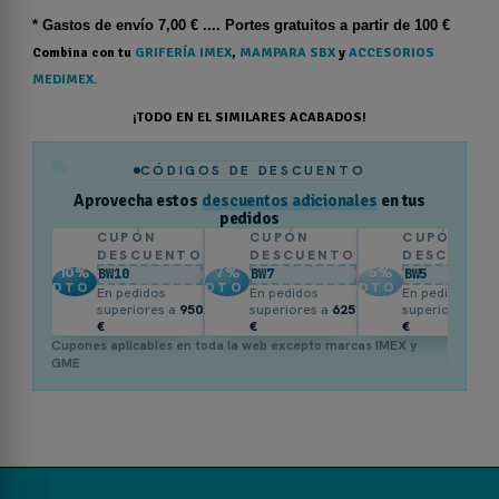
* Gastos de
envío
7,00 € .... Portes gratuitos a partir de 100 €
Combina con tu
GRIFERÍA IMEX
,
MAMPARA SBX
y
ACCESORIOS
MEDIMEX.
¡TODO EN EL SIMILARES ACABADOS!
%
CÓDIGOS DE DESCUENTO
Aprovecha estos
descuentos adicionales
en tus
pedidos
CUPÓN
CUPÓN
CUPÓN
DESCUENTO
DESCUENTO
DESCUENT
10
%
7
%
5
%
BW10
BW7
BW5
DTO.
DTO.
DTO.
En pedidos
En pedidos
En pedidos
superiores a
950
superiores a
625
superiores a
3
€
€
€
Cupones aplicables en toda la web excepto marcas IMEX y
GME