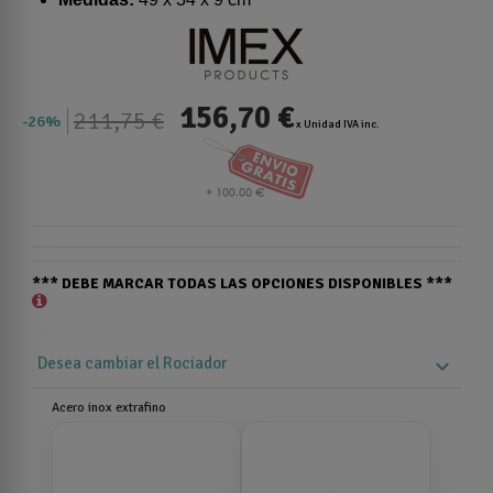
156,70 €
211,75 €
26%
x Unidad IVA inc.
*** DEBE MARCAR TODAS LAS OPCIONES DISPONIBLES ***
Desea cambiar el Rociador
expand_more
Acero inox extrafino