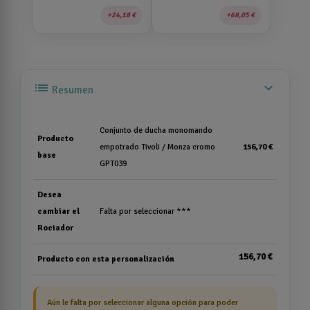
24,18 €
68,05 €
list
expand_more
Resumen
Conjunto de ducha monomando
Producto
empotrado Tivoli / Monza cromo
156,70 €
base
GPT039
Desea
cambiar el
Falta por seleccionar ***
Rociador
156,70 €
Producto con esta personalización
Aún le falta por seleccionar alguna opción para poder