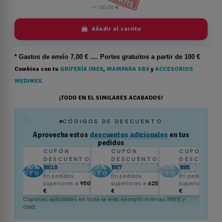
Añadir al carrito
* Gastos de
envío
7,00 € .... Portes gratuitos a partir de 100 €
Combina con tu
GRIFERÍA IMEX
,
MAMPARA SBX
y
ACCESORIOS
MEDIMEX.
¡TODO EN EL SIMILARES ACABADOS!
%
CÓDIGOS DE DESCUENTO
Aprovecha estos
descuentos adicionales
en tus
pedidos
CUPÓN
CUPÓN
CUPÓN
DESCUENTO
DESCUENTO
DESCUENT
10
%
7
%
5
%
BW10
BW7
BW5
DTO.
DTO.
DTO.
En pedidos
En pedidos
En pedidos
superiores a
950
superiores a
625
superiores a
3
€
€
€
Cupones aplicables en toda la web excepto marcas IMEX y
GME