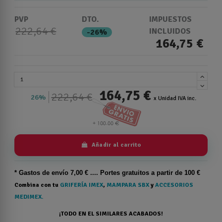
PVP
DTO.
IMPUESTOS
222,64 €
INCLUIDOS
-26%
164,75 €
164,75 €
222,64 €
26%
x Unidad IVA inc.
Añadir al carrito
* Gastos de
envío
7,00 € .... Portes gratuitos a partir de 100 €
Combina con tu
GRIFERÍA IMEX
,
MAMPARA SBX
y
ACCESORIOS
MEDIMEX.
¡TODO EN EL SIMILARES ACABADOS!