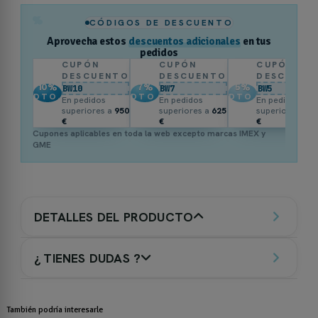
%
CÓDIGOS DE DESCUENTO
Aprovecha estos
descuentos adicionales
en tus
pedidos
CUPÓN
CUPÓN
CUPÓN
DESCUENTO
DESCUENTO
DESCUENT
10
%
7
%
5
%
BW10
BW7
BW5
DTO.
DTO.
DTO.
En pedidos
En pedidos
En pedidos
superiores a
950
superiores a
625
superiores a
3
€
€
€
Cupones aplicables en toda la web excepto marcas IMEX y
GME
DETALLES DEL PRODUCTO
¿ TIENES DUDAS ?
También podría interesarle