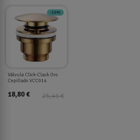
-26%
Válvula Click-Clack Oro
Cepillado VCC014
18,80 €
25,41 €