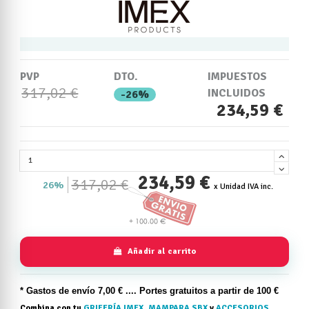
PVP
DTO.
IMPUESTOS
317,02 €
INCLUIDOS
-26%
234,59 €
234,59 €
317,02 €
26%
x Unidad IVA inc.
Añadir al carrito
* Gastos de
envío
7,00 € .... Portes gratuitos a partir de 100 €
Combina con tu
GRIFERÍA IMEX
,
MAMPARA SBX
y
ACCESORIOS