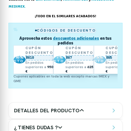
MEDIMEX.
¡TODO EN EL SIMILARES ACABADOS!
%
CÓDIGOS DE DESCUENTO
Aprovecha estos
descuentos adicionales
en tus
pedidos
CUPÓN
CUPÓN
CUPÓN
DESCUENTO
DESCUENTO
DESCUENT
10
%
7
%
5
%
BW10
BW7
BW5
DTO.
DTO.
DTO.
En pedidos
En pedidos
En pedidos
superiores a
950
superiores a
625
superiores a
3
€
€
€
Cupones aplicables en toda la web excepto marcas IMEX y
GME
DETALLES DEL PRODUCTO
¿ TIENES DUDAS ?