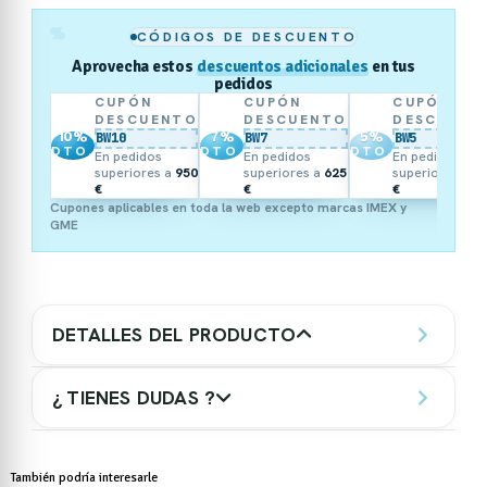
%
CÓDIGOS DE DESCUENTO
Aprovecha estos
descuentos adicionales
en tus
pedidos
CUPÓN
CUPÓN
CUPÓN
DESCUENTO
DESCUENTO
DESCUENT
10
%
7
%
5
%
BW10
BW7
BW5
DTO.
DTO.
DTO.
En pedidos
En pedidos
En pedidos
superiores a
950
superiores a
625
superiores a
3
€
€
€
Cupones aplicables en toda la web excepto marcas IMEX y
GME
DETALLES DEL PRODUCTO
¿ TIENES DUDAS ?
También podría interesarle