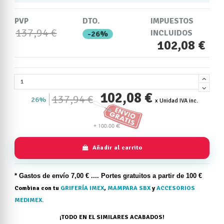
PVP
DTO.
IMPUESTOS
137,94 €
INCLUIDOS
-26%
102,08 €
102,08 €
137,94 €
26%
x Unidad IVA inc.
Añadir al carrito
* Gastos de
envío
7,00 € .... Portes gratuitos a partir de 100 €
Combina con tu
GRIFERÍA IMEX
,
MAMPARA SBX
y
ACCESORIOS
MEDIMEX.
¡TODO EN EL SIMILARES ACABADOS!