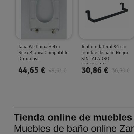
Tapa Wc Dama Retro
Toallero lateral 36 cm
Roca Blanca Compatible
mueble de baño Negro
Duroplast
SIN TALADRO
SPA001/NG
44,65 €
30,86 €
49,61 €
36,30 €
Tienda online de muebles
Muebles de baño online Za