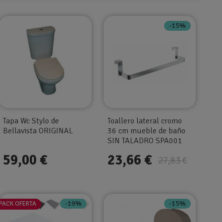
-15%
Tapa Wc Stylo de
Toallero lateral cromo
Bellavista ORIGINAL
36 cm mueble de baño
SIN TALADRO SPA001
59,00 €
23,66 €
27,83 €
-19%
-15%
PACK OFERTA