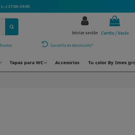
·
L–J 17:00–19:00
Iniciar sesión
Carrito
/
Vacío
ficadas
Garantía de devolución*
Tapas para WC
Accesorios
Tu color By Imex gr