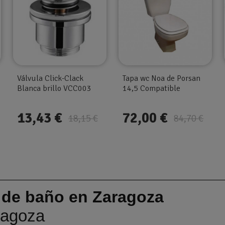
Válvula Click-Clack
Tapa wc Noa de Porsan
Blanca brillo VCC003
14,5 Compatible
13,43 €
72,00 €
18,15 €
84,70 €
 de baño en Zaragoza
ragoza