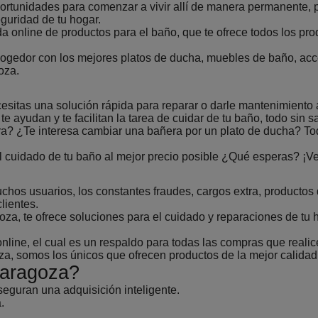
ortunidades para comenzar a vivir allí de manera permanente, 
guridad de tu hogar.
 online de productos para el baño, que te ofrece todos los pro
cogedor con los mejores platos de ducha, muebles de baño, ac
oza.
esitas una solución rápida para reparar o darle mantenimiento 
yudan y te facilitan la tarea de cuidar de tu baño, todo sin sa
 ¿Te interesa cambiar una bañera por un plato de ducha? Todo
el cuidado de tu baño al mejor precio posible ¿Qué esperas? ¡V
hos usuarios, los constantes fraudes, cargos extra, productos
lientes.
, te ofrece soluciones para el cuidado y reparaciones de tu ho
online, el cual es un respaldo para todas las compras que realic
somos los únicos que ofrecen productos de la mejor calidad y
Zaragoza?
eguran una adquisición inteligente.
.