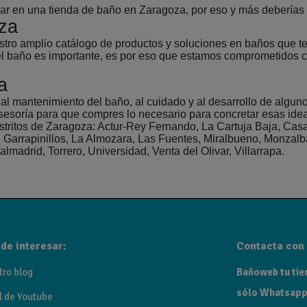
trar en una tienda de baño en Zaragoza, por eso y más debería
oza
stro amplio catálogo de productos y soluciones en baños que te
 baño es importante, es por eso que estamos comprometidos co
a
mantenimiento del baño, al cuidado y al desarrollo de algunos
soría para que compres lo necesario para concretar esas ideas
stritos de Zaragoza: Actur-Rey Fernando, La Cartuja Baja, Casa
al, Garrapinillos, La Almozara, Las Fuentes, Miralbueno, Monzalb
almadrid, Torrero, Universidad, Venta del Olivar, Villarrapa.
de interesar:
Contacta con 
tro blog
Bañoweb tu tien
sólo Whatsapp
l de Youtube