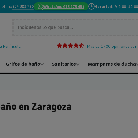
954 323 796
eléfono
WhatsApp 673 573 654
Horario:
L–V 9:00–14:00
la Península
Más de 1700 opiniones veri
Grifos de baño
Sanitarios
Mamparas de ducha
baño en Zaragoza