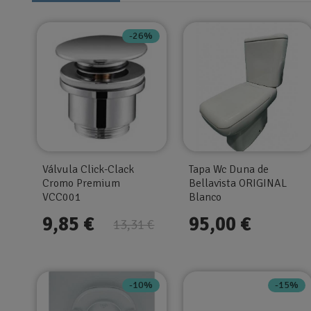
-26%
Válvula Click-Clack
Tapa Wc Duna de
Cromo Premium
Bellavista ORIGINAL
VCC001
Blanco
9,85 €
95,00 €
13,31 €
-10%
-15%