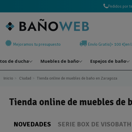
Pedidos por t
Mejoramos tu presupuesto
Envío Gratis(> 100 €)en 
atos de ducha
Muebles de baño
Espejos de baño
Inicio
Ciudad
Tienda online de muebles de baño en Zaragoza
Tienda online de muebles de 
NOVEDADES
SERIE BOX DE VISOBATH