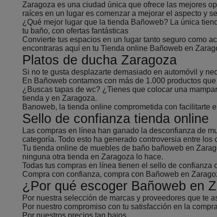
Zaragoza es una ciudad única que ofrece las mejores op
raíces en un lugar es comenzar a mejorar el aspecto y se
¿Qué mejor lugar que la tienda Bañoweb? La única tienda
tu baño, con ofertas fantásticas
Convierte tus espacios en un lugar tanto seguro como a
encontraras aquí en tu Tienda online Bañoweb en Zarag
Platos de ducha Zaragoza
Si no te gusta desplazarte demasiado en automóvil y nec
En Bañoweb contamos con más de 1.000 productos que te a
¿Buscas tapas de wc? ¿Tienes que colocar una mampara?
tienda y en Zaragoza.
Banoweb, la tienda online comprometida con facilitarte 
Sello de confianza tienda online
Las compras en línea han ganado la desconfianza de muc
categoría. Todo esto ha generado controversia entre los c
Tu tienda online de muebles de baño bañoweb en Zaragoza
ninguna otra tienda en Zaragoza lo hace.
Todas tus compras en línea tienen el sello de confianza 
Compra con confianza, compra con Bañoweb en Zaragoza, 
¿Por qué escoger Bañoweb en 
Por nuestra selección de marcas y proveedores que te as
Por nuestro compromiso con tu satisfacción en la compra
Por nuestros precios tan bajos.