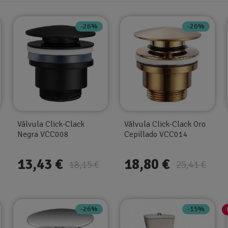
-26%
-26%
Válvula Click-Clack
Válvula Click-Clack Oro
Negra VCC008
Cepillado VCC014
13,43 €
18,80 €
18,15 €
25,41 €
-26%
-15%