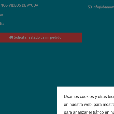
NOS VIDEOS DE AYUDA
info@banow
as
tia
Solicitar estado de mi pedido
Usamos cookies y otras téc
en nuestra web, para mostr
para analizar el tráfico en