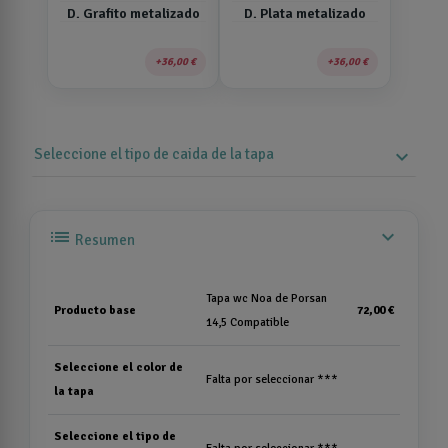
D. Grafito metalizado
D. Plata metalizado
36,00 €
36,00 €
Seleccione el tipo de caida de la tapa
expand_more
list
expand_more
Resumen
Tapa wc Noa de Porsan
Producto base
72,00 €
14,5 Compatible
Seleccione el color de
Falta por seleccionar ***
la tapa
Seleccione el tipo de