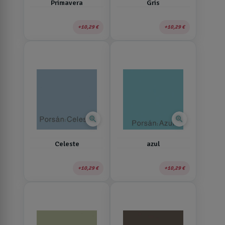
Primavera
Gris
10,29 €
10,29 €
zoom_in
zoom_in
Celeste
azul
10,29 €
10,29 €