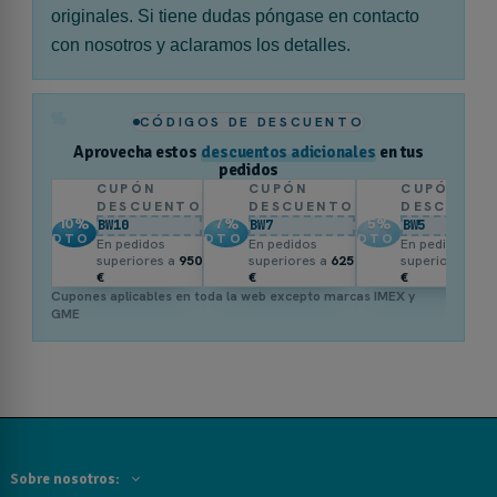
originales. Si tiene dudas póngase en contacto
con nosotros y aclaramos los detalles.
%
CÓDIGOS DE DESCUENTO
Aprovecha estos
descuentos adicionales
en tus
pedidos
CUPÓN
CUPÓN
CUPÓN
DESCUENTO
DESCUENTO
DESCUENT
10
%
7
%
5
%
BW10
BW7
BW5
DTO.
DTO.
DTO.
En pedidos
En pedidos
En pedidos
superiores a
950
superiores a
625
superiores a
3
€
€
€
Cupones aplicables en toda la web excepto marcas IMEX y
GME
Sobre nosotros: