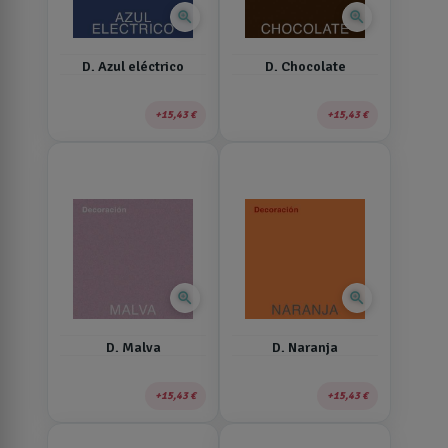
zoom_in
zoom_in
D. Azul eléctrico
D. Chocolate
15,43 €
15,43 €
zoom_in
zoom_in
D. Malva
D. Naranja
15,43 €
15,43 €