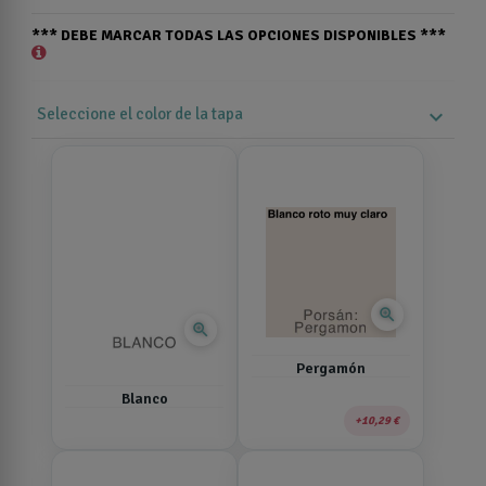
*** DEBE MARCAR TODAS LAS OPCIONES DISPONIBLES ***
Seleccione el color de la tapa
expand_more
zoom_in
zoom_in
Pergamón
Blanco
10,29 €