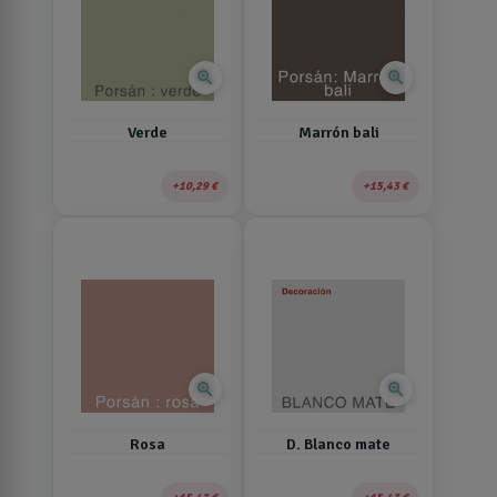
zoom_in
zoom_in
Verde
Marrón bali
10,29 €
15,43 €
zoom_in
zoom_in
Rosa
D. Blanco mate