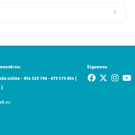
nosotros:
Siguenos
da online - 954 323 796 - 673 573 654 (
 )
eb.es