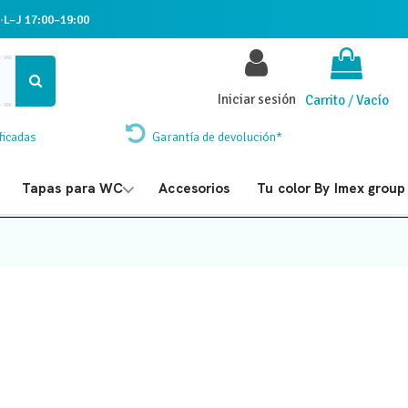
·
L–J 17:00–19:00
Iniciar sesión
Carrito
/
Vacío
ficadas
Garantía de devolución*
Tapas para WC
Accesorios
Tu color By Imex group