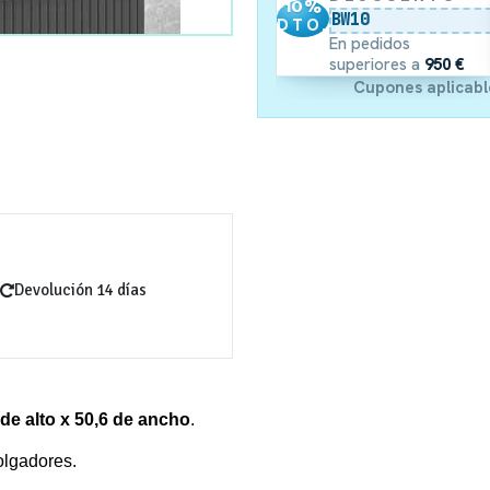
10
%
BW10
DTO.
En pedidos
superiores a
950 €
Cupones aplicabl
Devolución 14 días
de alto x 50,6 de ancho
.
olgadores.