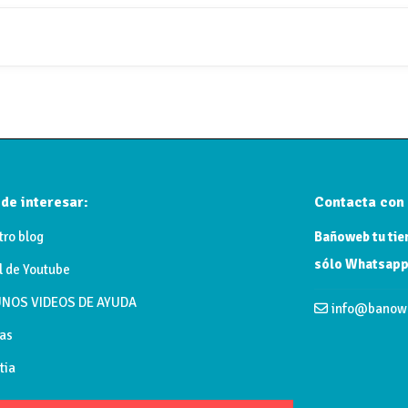
de interesar:
Contacta con 
tro blog
Bañoweb tu tien
sólo Whatsapp
l de Youtube
NOS VIDEOS DE AYUDA
info@banow
as
tia