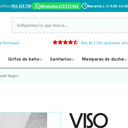
954 323 796
eléfono
WhatsApp 673 573 654
Horario:
L–V 9:00–14:00
la Península
Más de 1700 opiniones veri
Grifos de baño
Sanitarios
Mamparas de ducha
bath Negro