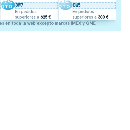
7
%
5
%
BW7
BW5
DTO.
DTO.
En pedidos
En pedidos
superiores a
625 €
superiores a
300 €
es en toda la web excepto marcas IMEX y GME