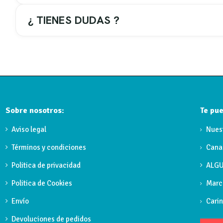
¿ TIENES DUDAS ?
MEDIDAS ESPEJO
50 cm de ancho x 80 cm de alto.
Ovalado
Sobre nosotros:
Te pue
MARCO ESPEJO
Aviso legal
Nues
Marco negro
Términos y condiciones
Cana
Referencia
LOIRANE
Politica de privacidad
ALGU
Politica de Cookies
Marc
Envío
Carin
Devoluciones de pedidos