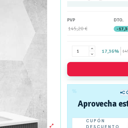
PVP
DTO.
145,20 €
-17,
17,36%
14
%
C
Aprovecha es
CUPÓN
DESCUENTO