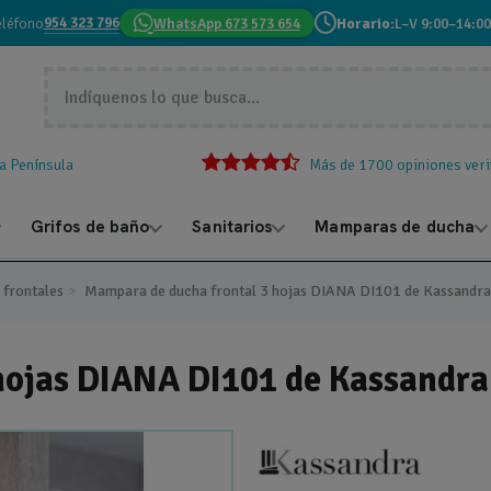
954 323 796
eléfono
WhatsApp 673 573 654
Horario:
L–V 9:00–14:00
la Península
Más de 1700 opiniones veri
Grifos de baño
Sanitarios
Mamparas de ducha
frontales
Mampara de ducha frontal 3 hojas DIANA DI101 de Kassandra 
ojas DIANA DI101 de Kassandra 