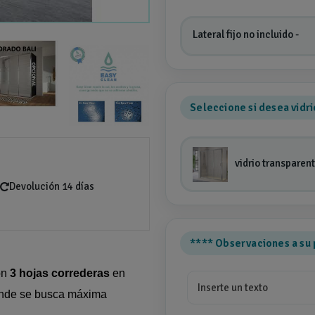
Lateral fijo no incluido
-
Seleccione si desea vidr
vidrio transparen
Devolución 14 días
**** Observaciones a su 
on
3 hojas correderas
en
onde se busca máxima