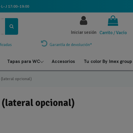
·
L–J 17:00–19:00
Iniciar sesión
Carrito
/
Vacío
ficadas
Garantía de devolución*
Tapas para WC
Accesorios
Tu color By Imex group
(lateral opcional)
(lateral opcional)