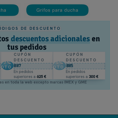
n uso cómodo desde el interior y el exterior, y el lateral fijo o
ÓDIGOS DE DESCUENTO
hojas correderas.
tos
descuentos adicionales
en
tus pedidos
CUPÓN
CUPÓN
DESCUENTO
DESCUENTO
miento con regulación en altura.
7
%
5
%
BW7
BW5
DTO.
DTO.
En pedidos
En pedidos
superiores a
625 €
superiores a
300 €
 derecha o a izquierda.
es en toda la web excepto marcas IMEX y GME
l configurador.
s.
mporáneo.
ector: medida del frente y, si lo necesitas, lateral fijo.