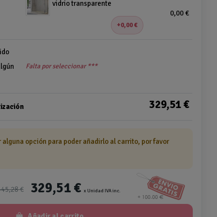
vidrio transparente
0,00 €
0,00 €
ido
algún
Falta por seleccionar ***
329,51 €
ización
r alguna opción para poder añadirlo al carrito, por favor
329,51 €
445,28 €
x Unidad IVA inc.
Añadir al carrito