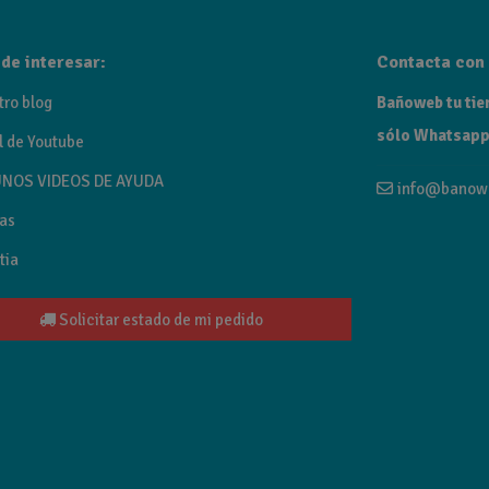
Fabricación española por Kas
de interesar:
Contacta con 
tro blog
Bañoweb tu tien
sólo Whatsapp
l de Youtube
NOS VIDEOS DE AYUDA
info@banow
as
tia
Solicitar estado de mi pedido