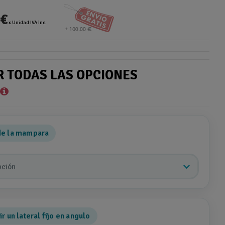
 €
x Unidad IVA inc.
R TODAS LAS OPCIONES
*
de la mampara
pción
r un lateral fijo en angulo