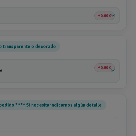
0,00 €
io transparente o decorado
0,00 €
te
pedido **** Si necesita indicarnos algún detalle