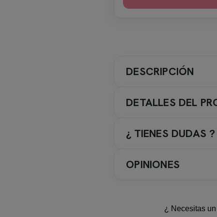
DESCRIPCIÓN
DETALLES DEL P
¿ TIENES DUDAS ?
OPINIONES
La mampara
Diana
de Kassan
Su
altura de 195 cm
, el
doble
¿ Necesitas un 