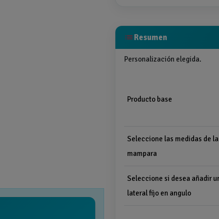
list
Resumen
Personalización elegida.
Producto base
Seleccione las medidas de la
mampara
Seleccione si desea añadir u
lateral fijo en angulo