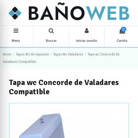
0
Menu
Buscar
Iniciar sesión
Carrito
Inicio
Tapas Wc de repuesto
Tapas Wc Valadares
Tapa wc Concorde de
Valadares Compatible
Tapa wc Concorde de Valadares
Compatible