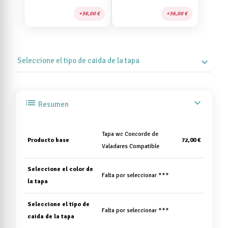
36,00 €
36,00 €
Seleccione el tipo de caida de la tapa
expand_more
list
expand_more
Resumen
Tapa wc Concorde de
Producto base
72,00 €
Valadares Compatible
Seleccione el color de
Falta por seleccionar ***
la tapa
Seleccione el tipo de
Falta por seleccionar ***
caida de la tapa