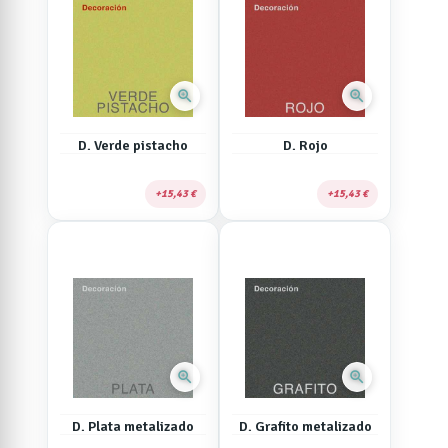
zoom_in
zoom_in
D. Verde pistacho
D. Rojo
15,43 €
15,43 €
zoom_in
zoom_in
D. Plata metalizado
D. Grafito metalizado