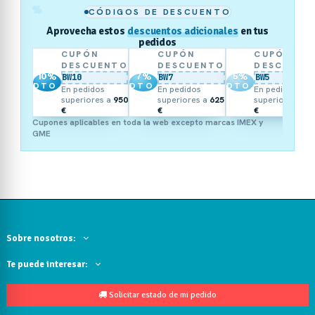
%
CÓDIGOS DE DESCUENTO
Aprovecha estos
descuentos adicionales
en tus
pedidos
CUPÓN
CUPÓN
CUPÓN
DESCUENTO
DESCUENTO
DESCUENT
10
%
7
%
5
%
BW10
BW7
BW5
DTO.
DTO.
DTO.
En pedidos
En pedidos
En pedidos
superiores a
950
superiores a
625
superiores a
3
€
€
€
Cupones aplicables en toda la web excepto marcas IMEX y
GME
Sobre nosotros:
Te puede interesar:
Solicitar estado de mi pedido