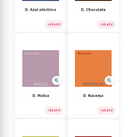
D. Azul eléctrico
D. Chocolate
15,43 €
15,43 €
zoom_in
zoom_in
D. Malva
D. Naranja
15,43 €
15,43 €