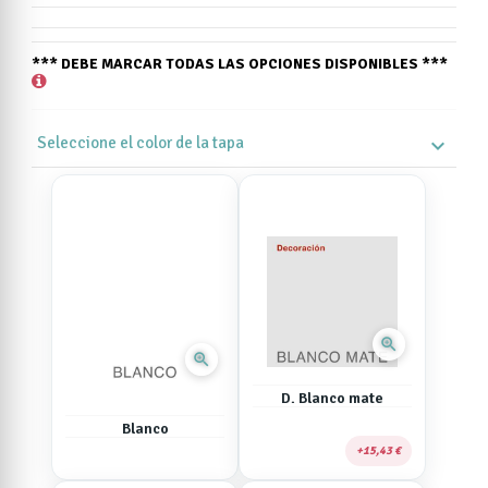
*** DEBE MARCAR TODAS LAS OPCIONES DISPONIBLES ***
Seleccione el color de la tapa
expand_more
zoom_in
zoom_in
D. Blanco mate
Blanco
15,43 €