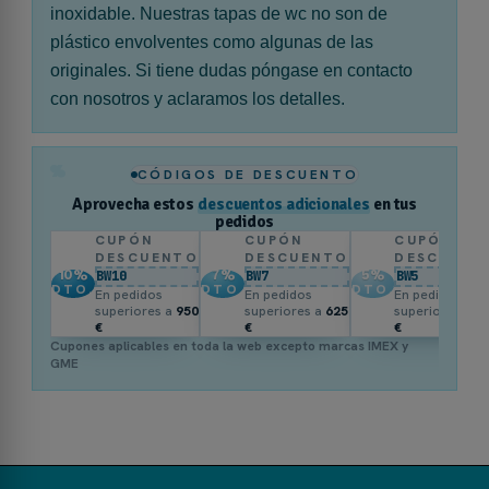
inoxidable. Nuestras tapas de wc no son de
plástico envolventes como algunas de las
originales. Si tiene dudas póngase en contacto
con nosotros y aclaramos los detalles.
%
CÓDIGOS DE DESCUENTO
Aprovecha estos
descuentos adicionales
en tus
pedidos
CUPÓN
CUPÓN
CUPÓN
DESCUENTO
DESCUENTO
DESCUENT
10
%
7
%
5
%
BW10
BW7
BW5
DTO.
DTO.
DTO.
En pedidos
En pedidos
En pedidos
superiores a
950
superiores a
625
superiores a
3
€
€
€
Cupones aplicables en toda la web excepto marcas IMEX y
GME