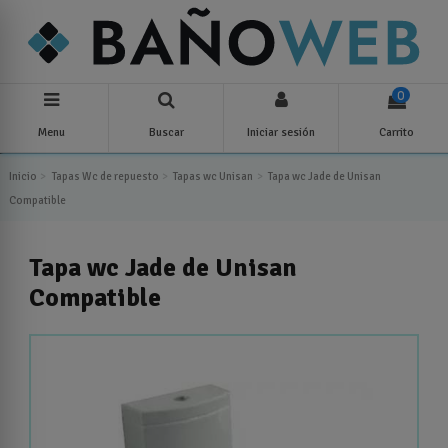
0
Menu
Buscar
Iniciar sesión
Carrito
Inicio
Tapas Wc de repuesto
Tapas wc Unisan
Tapa wc Jade de Unisan
Compatible
Tapa wc Jade de Unisan
Compatible