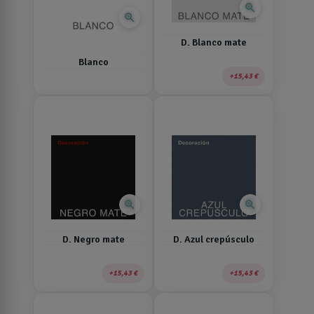
zoom_in
zoom_in
D. Blanco mate
Blanco
15,43 €
zoom_in
zoom_in
D. Negro mate
D. Azul crepúsculo
15,43 €
15,43 €