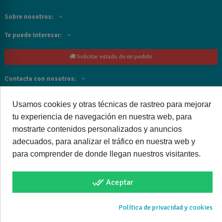
Sobre nosotros:
Te puede interesar:
Solicitar estado de mi pedido
Contacta con nosotros:
Siguenos
Usamos cookies y otras técnicas de rastreo para mejorar
tu experiencia de navegación en nuestra web, para
Cancelar o devolver un pedido
mostrarte contenidos personalizados y anuncios
adecuados, para analizar el tráfico en nuestra web y
para comprender de donde llegan nuestros visitantes.
Copyright © 2025 bañoweb- Todos los derechos reservados
done_all
Aceptar
Política de privacidad y cookies