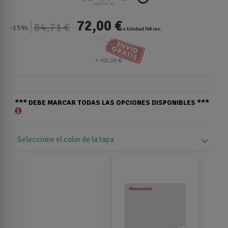
72,00 €
84,71 €
15%
x Unidad IVA inc.
*** DEBE MARCAR TODAS LAS OPCIONES DISPONIBLES ***
Seleccione el color de la tapa
expand_more