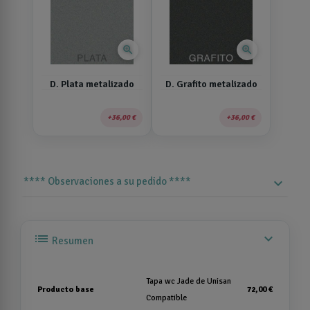
zoom_in
zoom_in
D. Plata metalizado
D. Grafito metalizado
36,00 €
36,00 €
**** Observaciones a su pedido ****
expand_more
list
expand_more
Resumen
Tapa wc Jade de Unisan
Producto base
72,00 €
Compatible