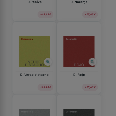
D. Malva
D. Naranja
15,43 €
15,43 €
zoom_in
zoom_in
D. Verde pistacho
D. Rojo
15,43 €
15,43 €