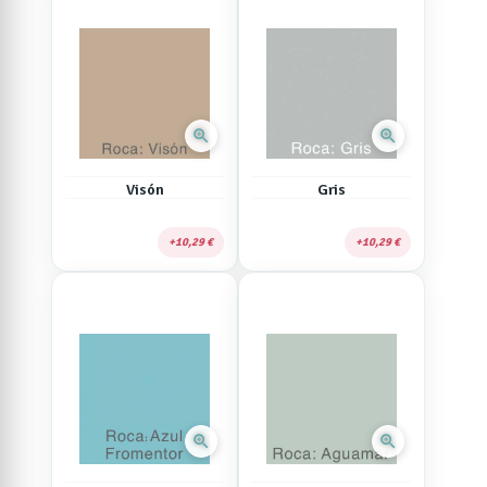
zoom_in
zoom_in
Visón
Gris
10,29 €
10,29 €
zoom_in
zoom_in