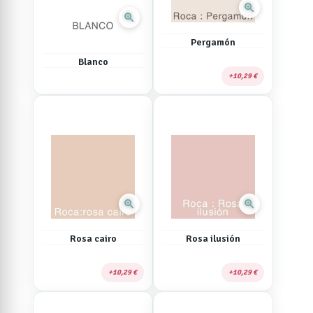
zoom_in
zoom_in
Pergamón
Blanco
10,29 €
zoom_in
zoom_in
Rosa cairo
Rosa ilusión
10,29 €
10,29 €