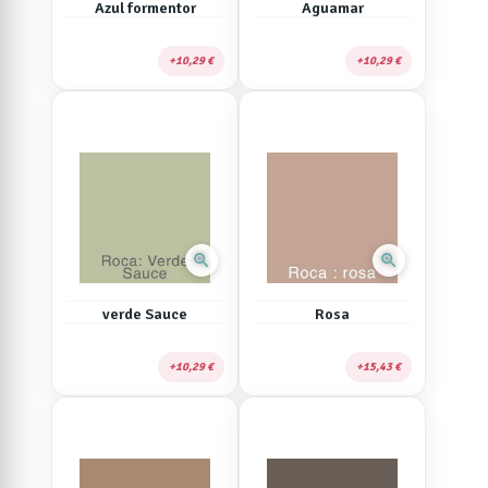
Azul formentor
Aguamar
10,29 €
10,29 €
zoom_in
zoom_in
verde Sauce
Rosa
10,29 €
15,43 €