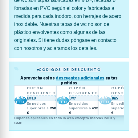
de wc son tapas fabricadas en MDF, lacadas o
forradas en PVC según el color y fabricadas a
medida para cada inodoro, con herrajes de acero
inoxidable. Nuestras tapas de wc no son de
plástico envolventes como algunas de las
originales. Si tiene dudas póngase en contacto
con nosotros y aclaramos los detalles.
%
CÓDIGOS DE DESCUENTO
Aprovecha estos
descuentos adicionales
en tus
pedidos
CUPÓN
CUPÓN
CUPÓN
DESCUENTO
DESCUENTO
DESCUENT
10
%
7
%
5
%
BW10
BW7
BW5
DTO.
DTO.
DTO.
En pedidos
En pedidos
En pedidos
superiores a
950
superiores a
625
superiores a
3
€
€
€
Cupones aplicables en toda la web excepto marcas IMEX y
GME