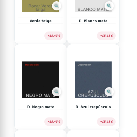
zoom_in
zoom_in
Verde taiga
D. Blanco mate
15,43 €
15,43 €
zoom_in
zoom_in
D. Negro mate
D. Azul crepúsculo
15,43 €
15,43 €