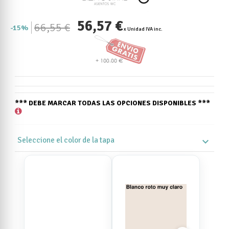
56,57 €
66,55 €
15%
x Unidad IVA inc.
*** DEBE MARCAR TODAS LAS OPCIONES DISPONIBLES ***
Seleccione el color de la tapa
expand_more