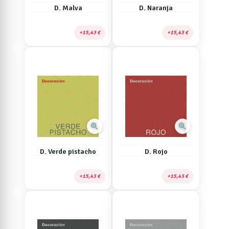
D. Malva
D. Naranja
15,43 €
15,43 €
zoom_in
zoom_in
D. Verde pistacho
D. Rojo
15,43 €
15,43 €