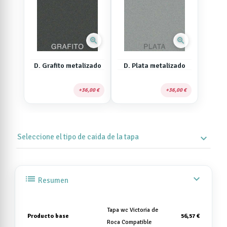
zoom_in
zoom_in
D. Grafito metalizado
D. Plata metalizado
36,00 €
36,00 €
Seleccione el tipo de caida de la tapa
expand_more
list
expand_more
Resumen
Tapa wc Victoria de
Producto base
56,57 €
Roca Compatible