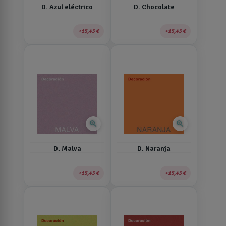
D. Azul eléctrico
D. Chocolate
15,43 €
15,43 €
zoom_in
zoom_in
D. Malva
D. Naranja
15,43 €
15,43 €