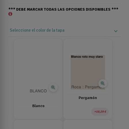
*** DEBE MARCAR TODAS LAS OPCIONES DISPONIBLES ***
Seleccione el color de la tapa
expand_more
zoom_in
zoom_in
Pergamón
Blanco
10,29 €