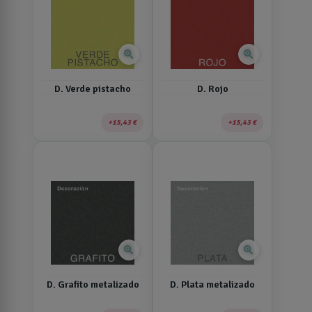
zoom_in
zoom_in
D. Verde pistacho
D. Rojo
15,43 €
15,43 €
zoom_in
zoom_in
D. Grafito metalizado
D. Plata metalizado