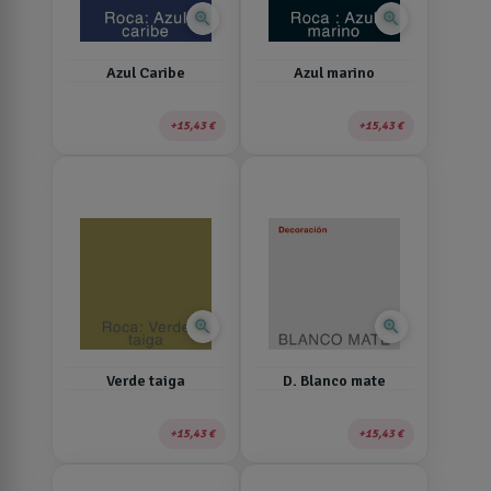
zoom_in
zoom_in
Azul Caribe
Azul marino
15,43 €
15,43 €
zoom_in
zoom_in
Verde taiga
D. Blanco mate
15,43 €
15,43 €