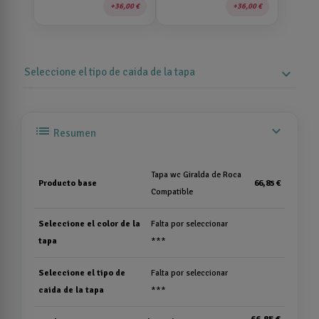
36,00 €
36,00 €
Seleccione el tipo de caida de la tapa
expand_more
list
expand_more
Resumen
Tapa wc Giralda de Roca
Producto base
66,85 €
Compatible
Seleccione el color de la
Falta por seleccionar
tapa
***
Seleccione el tipo de
Falta por seleccionar
caida de la tapa
***