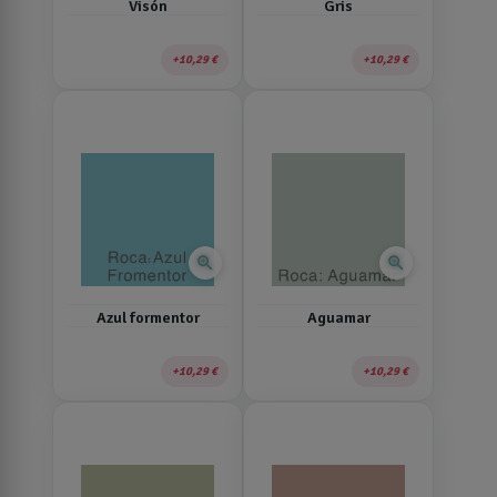
Visón
Gris
10,29 €
10,29 €
zoom_in
zoom_in
Azul formentor
Aguamar
10,29 €
10,29 €