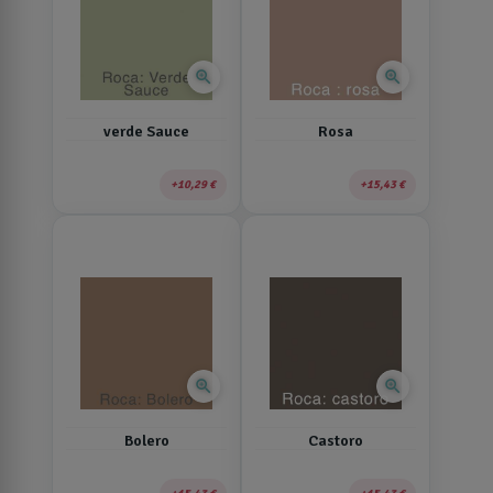
zoom_in
zoom_in
verde Sauce
Rosa
10,29 €
15,43 €
zoom_in
zoom_in
Bolero
Castoro