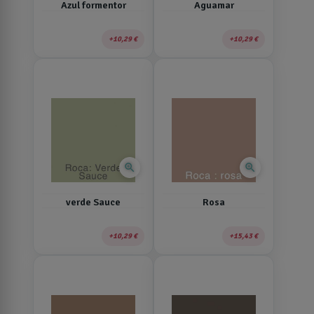
Azul formentor
Aguamar
10,29 €
10,29 €
zoom_in
zoom_in
verde Sauce
Rosa
10,29 €
15,43 €