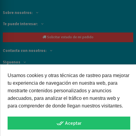
Sobre nosotros:
Te puede interesar:
Solicitar estado de mi pedido
Contacta con nosotros:
Siguenos
Usamos cookies y otras técnicas de rastreo para mejorar
Cancelar o devolver un pedido
tu experiencia de navegación en nuestra web, para
mostrarte contenidos personalizados y anuncios
adecuados, para analizar el tráfico en nuestra web y
para comprender de donde llegan nuestros visitantes.
Copyright © 2025 bañoweb- Todos los derechos reservados
done_all
Aceptar