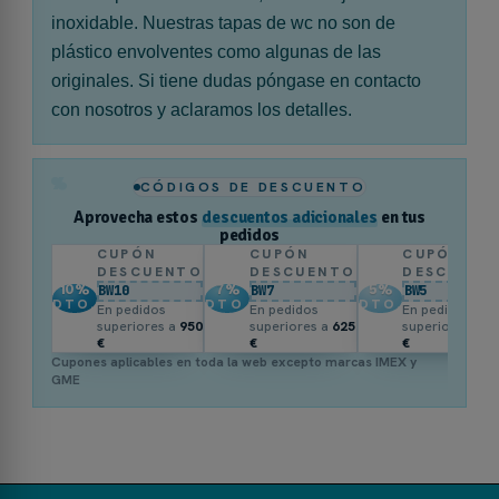
inoxidable. Nuestras tapas de wc no son de
plástico envolventes como algunas de las
originales. Si tiene dudas póngase en contacto
con nosotros y aclaramos los detalles.
%
CÓDIGOS DE DESCUENTO
Aprovecha estos
descuentos adicionales
en tus
pedidos
CUPÓN
CUPÓN
CUPÓN
DESCUENTO
DESCUENTO
DESCUENT
10
%
7
%
5
%
BW10
BW7
BW5
DTO.
DTO.
DTO.
En pedidos
En pedidos
En pedidos
superiores a
950
superiores a
625
superiores a
3
€
€
€
Cupones aplicables en toda la web excepto marcas IMEX y
GME