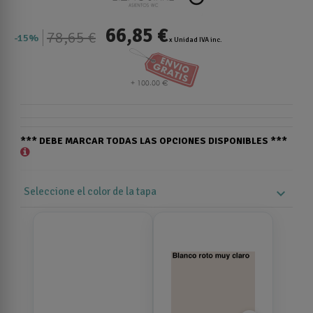
66,85 €
78,65 €
15%
x Unidad IVA inc.
*** DEBE MARCAR TODAS LAS OPCIONES DISPONIBLES ***
Seleccione el color de la tapa
expand_more