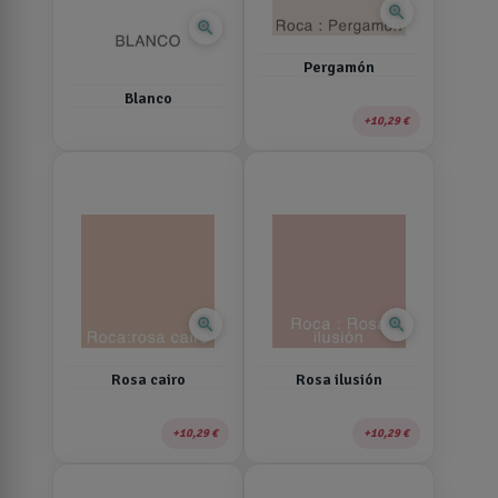
zoom_in
zoom_in
Pergamón
Blanco
10,29 €
zoom_in
zoom_in
Rosa cairo
Rosa ilusión
10,29 €
10,29 €