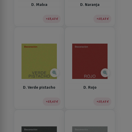
D. Malva
D. Naranja
15,43 €
15,43 €
zoom_in
zoom_in
D. Verde pistacho
D. Rojo
15,43 €
15,43 €