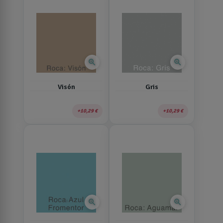
zoom_in
zoom_in
Visón
Gris
10,29 €
10,29 €
zoom_in
zoom_in