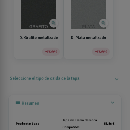
zoom_in
zoom_in
D. Grafito metalizado
D. Plata metalizado
36,00 €
36,00 €
Seleccione el tipo de caida de la tapa
expand_more
list
expand_more
Resumen
Tapa wc Dama de Roca
Producto base
66,85 €
Compatible