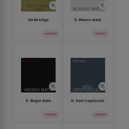
zoom_in
zoom_in
Verde taiga
D. Blanco mate
15,43 €
15,43 €
zoom_in
zoom_in
D. Negro mate
D. Azul crepúsculo
15,43 €
15,43 €