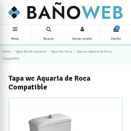
0
Menu
Buscar
Iniciar sesión
Carrito
Inicio
Tapas Wc de repuesto
Tapas Wc Roca
Tapa wc Aquaria de Roca
Compatible
Tapa wc Aquaria de Roca
Compatible