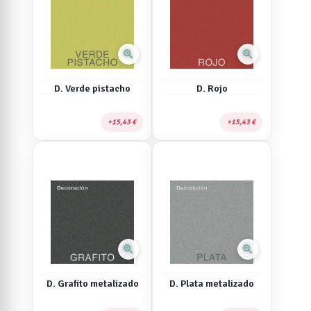
zoom_in
zoom_in
D. Verde pistacho
D. Rojo
15,43 €
15,43 €
zoom_in
zoom_in
D. Grafito metalizado
D. Plata metalizado