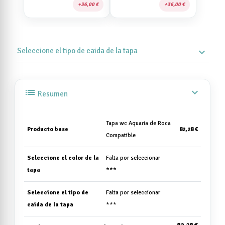
36,00 €
36,00 €
Seleccione el tipo de caida de la tapa
expand_more
list
expand_more
Resumen
Tapa wc Aquaria de Roca
Producto base
82,28 €
Compatible
Seleccione el color de la
Falta por seleccionar
tapa
***
Seleccione el tipo de
Falta por seleccionar
caida de la tapa
***