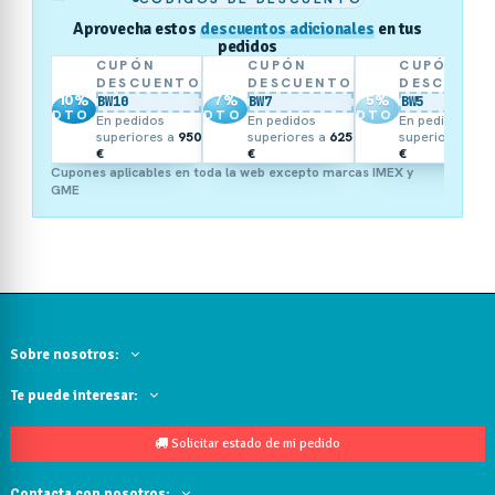
Aprovecha estos
descuentos adicionales
en tus
pedidos
CUPÓN
CUPÓN
CUPÓN
DESCUENTO
DESCUENTO
DESCUENT
10
%
7
%
5
%
BW10
BW7
BW5
DTO.
DTO.
DTO.
En pedidos
En pedidos
En pedidos
superiores a
950
superiores a
625
superiores a
3
€
€
€
Cupones aplicables en toda la web excepto marcas IMEX y
GME
Sobre nosotros:
Te puede interesar:
Solicitar estado de mi pedido
Contacta con nosotros: