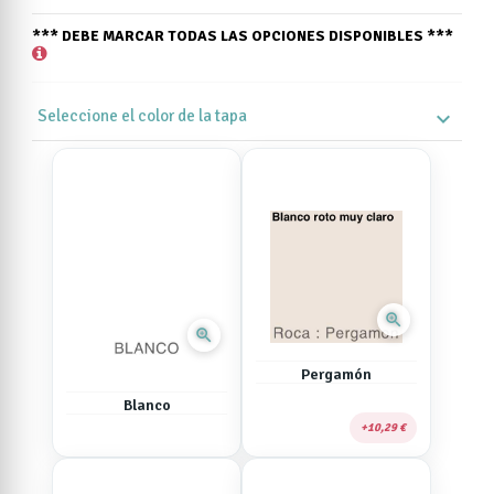
*** DEBE MARCAR TODAS LAS OPCIONES DISPONIBLES ***
Seleccione el color de la tapa
expand_more
zoom_in
zoom_in
Pergamón
Blanco
10,29 €