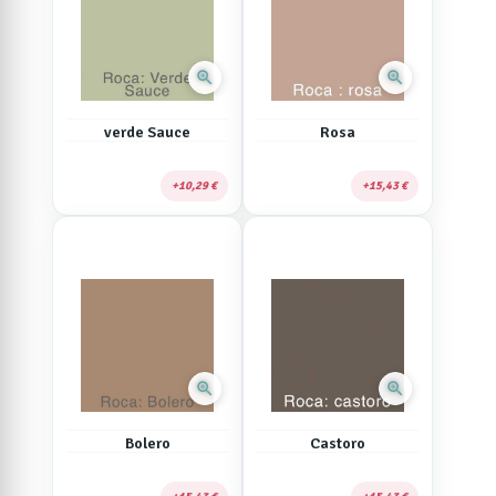
zoom_in
zoom_in
verde Sauce
Rosa
10,29 €
15,43 €
zoom_in
zoom_in
Bolero
Castoro