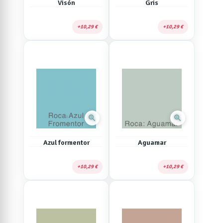
Visón
Gris
10,29 €
10,29 €
zoom_in
zoom_in
Azul formentor
Aguamar
10,29 €
10,29 €