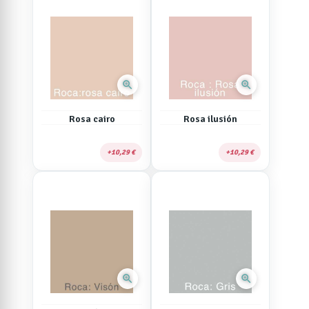
zoom_in
zoom_in
Rosa cairo
Rosa ilusión
10,29 €
10,29 €
zoom_in
zoom_in