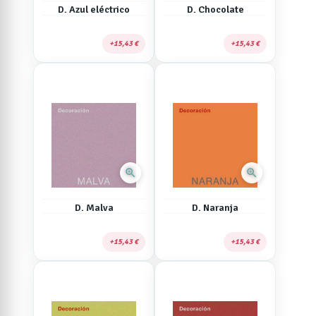
D. Azul eléctrico
D. Chocolate
15,43 €
15,43 €
zoom_in
zoom_in
D. Malva
D. Naranja
15,43 €
15,43 €