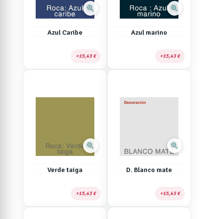
zoom_in
zoom_in
Azul Caribe
Azul marino
15,43 €
15,43 €
zoom_in
zoom_in
Verde taiga
D. Blanco mate
15,43 €
15,43 €