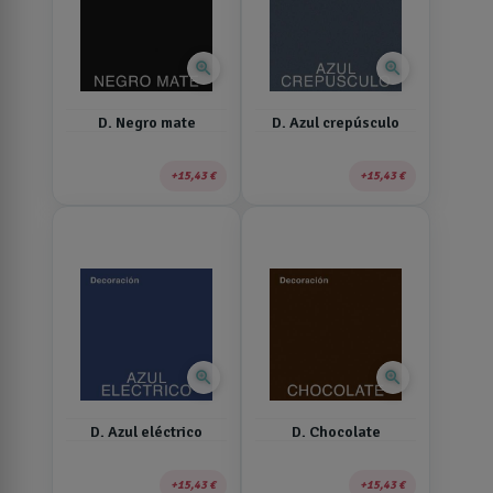
zoom_in
zoom_in
D. Negro mate
D. Azul crepúsculo
15,43 €
15,43 €
zoom_in
zoom_in
D. Azul eléctrico
D. Chocolate
15,43 €
15,43 €