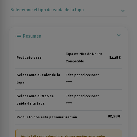
Seleccione el tipo de caida de la tapa
expand_more
list
expand_more
Resumen
Tapa wc Niza de Noken
Producto base
82,28 €
Compatible
Seleccione el color de la
Falta por seleccionar
tapa
***
Seleccione el tipo de
Falta por seleccionar
caida de la tapa
***
82,28 €
Producto con esta personalización
Aún le falta por seleccionar alguna opción para poder