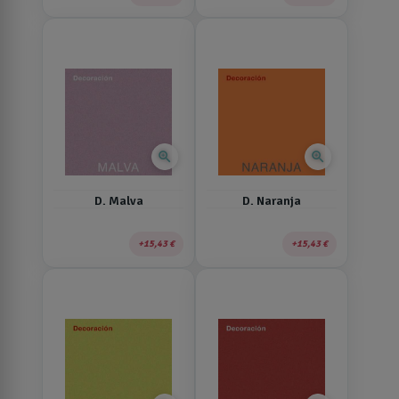
zoom_in
zoom_in
D. Malva
D. Naranja
15,43 €
15,43 €