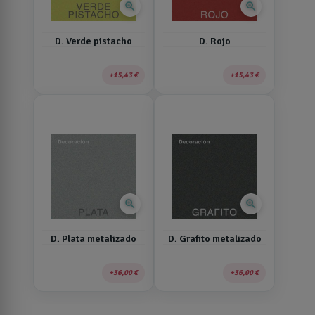
zoom_in
zoom_in
D. Verde pistacho
D. Rojo
15,43 €
15,43 €
zoom_in
zoom_in
D. Plata metalizado
D. Grafito metalizado
36,00 €
36,00 €