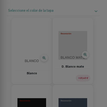
Seleccione el color de la tapa
expand_more
zoom_in
zoom_in
D. Blanco mate
Blanco
15,43 €