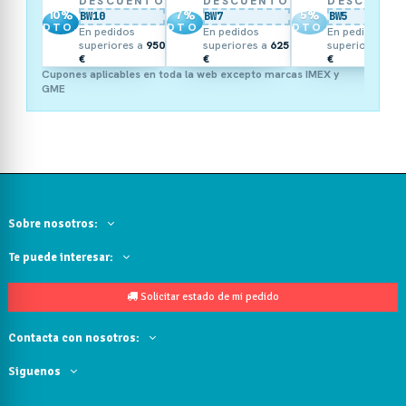
DESCUENTO
DESCUENTO
DESCUENT
10
%
7
%
5
%
BW10
BW7
BW5
DTO.
DTO.
DTO.
En pedidos
En pedidos
En pedidos
superiores a
950
superiores a
625
superiores a
3
€
€
€
Cupones aplicables en toda la web excepto marcas IMEX y
GME
Sobre nosotros:
Te puede interesar:
Solicitar estado de mi pedido
Contacta con nosotros:
Siguenos