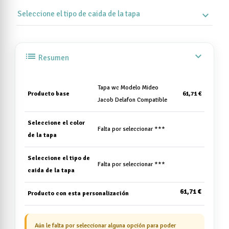
Seleccione el tipo de caida de la tapa
expand_more
list
expand_more
Resumen
Tapa wc Modelo Mideo
Producto base
61,71 €
Jacob Delafon Compatible
Seleccione el color
Falta por seleccionar ***
de la tapa
Seleccione el tipo de
Falta por seleccionar ***
caida de la tapa
61,71 €
Producto con esta personalización
Aún le falta por seleccionar alguna opción para poder