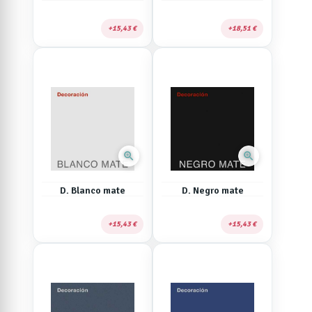
15,43 €
18,51 €
zoom_in
zoom_in
D. Blanco mate
D. Negro mate
15,43 €
15,43 €