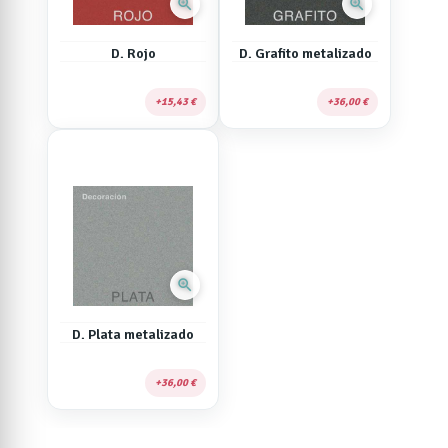
zoom_in
zoom_in
D. Rojo
D. Grafito metalizado
15,43 €
36,00 €
zoom_in
D. Plata metalizado
36,00 €