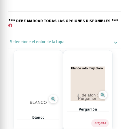
*** DEBE MARCAR TODAS LAS OPCIONES DISPONIBLES ***
Seleccione el color de la tapa
expand_more
zoom_in
zoom_in
Pergamón
Blanco
10,29 €