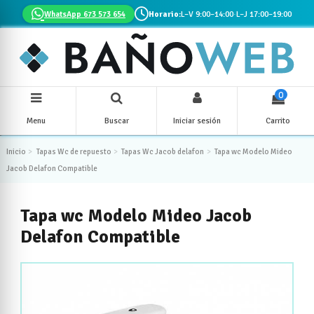
WhatsApp 673 573 654
Horario:
L–V 9:00–14:00
·
L–J 17:00–19:00
0
Menu
Buscar
Iniciar sesión
Carrito
Inicio
Tapas Wc de repuesto
Tapas Wc Jacob delafon
Tapa wc Modelo Mideo
Jacob Delafon Compatible
Tapa wc Modelo Mideo Jacob
Delafon Compatible