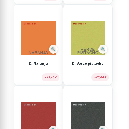
zoom_in
zoom_in
D. Naranja
D. Verde pistacho
15,43 €
23,66 €