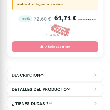
añadirlo al carrito, por favor revíselo.
61,71 €
72,60 €
15%
x Unidad IVA inc.
Añadir al carrito
DESCRIPCIÓN
DETALLES DEL PRODUCTO
¿ TIENES DUDAS ?