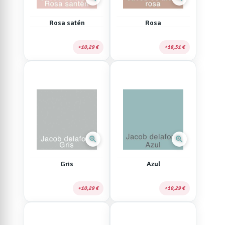
Rosa satén
Rosa
10,29 €
18,51 €
zoom_in
zoom_in
Gris
Azul
10,29 €
10,29 €