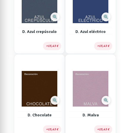
zoom_in
zoom_in
D. Azul crepúsculo
D. Azul eléctrico
15,43 €
15,43 €
zoom_in
zoom_in
D. Chocolate
D. Malva
15,43 €
15,43 €