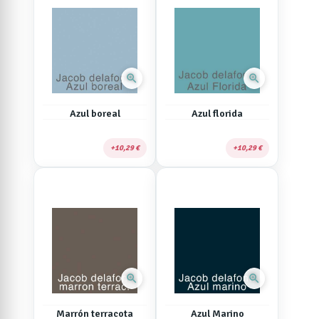
zoom_in
zoom_in
Azul boreal
Azul florida
10,29 €
10,29 €
zoom_in
zoom_in
Marrón terracota
Azul Marino