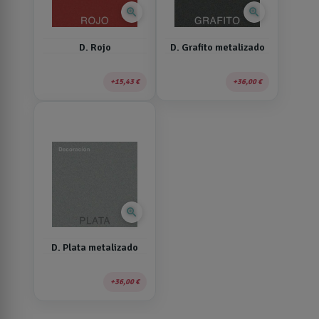
zoom_in
zoom_in
D. Rojo
D. Grafito metalizado
15,43 €
36,00 €
zoom_in
D. Plata metalizado
36,00 €