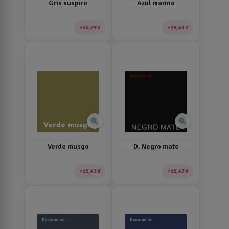
Gris suspiro
Azul marino
10,29 €
15,43 €
zoom_in
zoom_in
Verde musgo
D. Negro mate
15,43 €
15,43 €