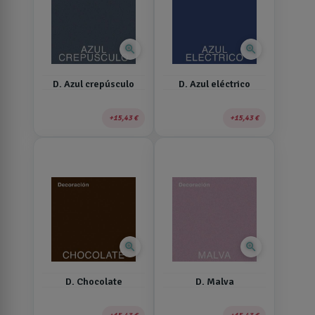
zoom_in
zoom_in
D. Azul crepúsculo
D. Azul eléctrico
15,43 €
15,43 €
zoom_in
zoom_in
D. Chocolate
D. Malva