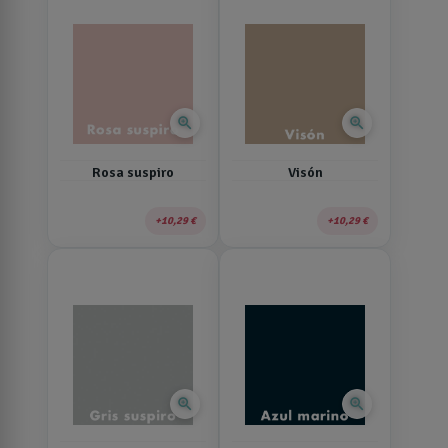
zoom_in
zoom_in
Rosa suspiro
Visón
10,29 €
10,29 €
zoom_in
zoom_in