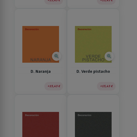
15,43 €
15,43 €
zoom_in
zoom_in
D. Naranja
D. Verde pistacho
15,43 €
15,43 €