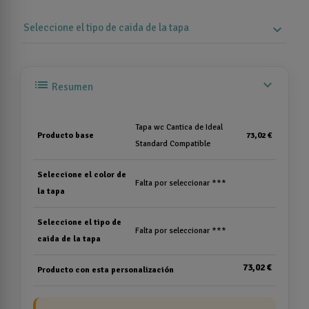
Seleccione el tipo de caida de la tapa
expand_more
list
expand_more
Resumen
Tapa wc Cantica de Ideal
Producto base
73,02 €
Standard Compatible
Seleccione el color de
Falta por seleccionar ***
la tapa
Seleccione el tipo de
Falta por seleccionar ***
caida de la tapa
73,02 €
Producto con esta personalización