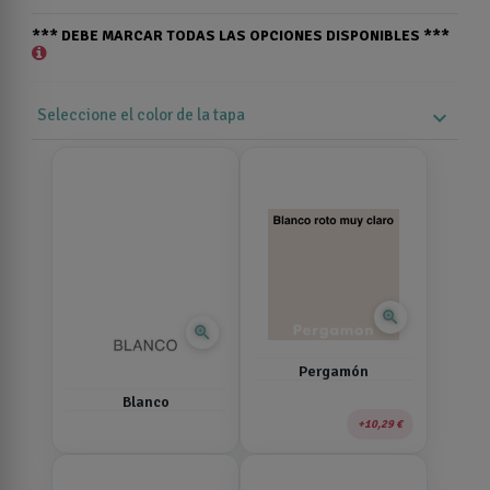
*** DEBE MARCAR TODAS LAS OPCIONES DISPONIBLES ***
Seleccione el color de la tapa
expand_more
zoom_in
zoom_in
Pergamón
Blanco
10,29 €