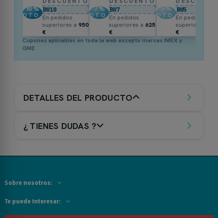
DESCUENTO
DESCUENTO
DESCUENT
10
%
7
%
5
%
BW10
BW7
BW5
DTO.
DTO.
DTO.
En pedidos
En pedidos
En pedidos
superiores a
950
superiores a
625
superiores a
3
€
€
€
Cupones aplicables en toda la web excepto marcas IMEX y
GME
DETALLES DEL PRODUCTO
¿ TIENES DUDAS ?
Sobre nosotros:
Te puede interesar: