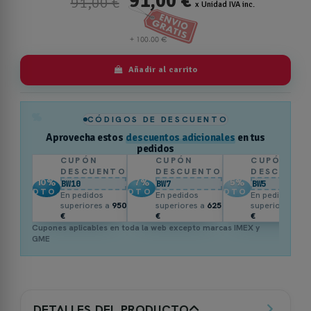
91,00 €
91,00 €
x Unidad IVA inc.
Añadir al carrito
%
CÓDIGOS DE DESCUENTO
Aprovecha estos
descuentos adicionales
en tus
pedidos
CUPÓN
CUPÓN
CUPÓN
DESCUENTO
DESCUENTO
DESCUENT
10
%
7
%
5
%
BW10
BW7
BW5
DTO.
DTO.
DTO.
En pedidos
En pedidos
En pedidos
superiores a
950
superiores a
625
superiores a
3
€
€
€
Cupones aplicables en toda la web excepto marcas IMEX y
GME
DETALLES DEL PRODUCTO