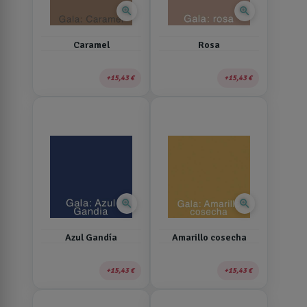
zoom_in
zoom_in
Caramel
Rosa
15,43 €
15,43 €
zoom_in
zoom_in
Azul Gandía
Amarillo cosecha
15,43 €
15,43 €