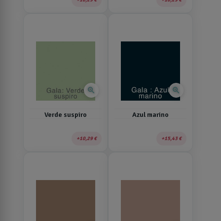
zoom_in
zoom_in
Verde suspiro
Azul marino
10,29 €
15,43 €