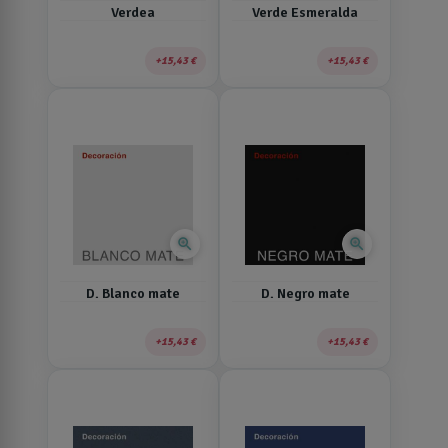
Verdea
Verde Esmeralda
15,43 €
15,43 €
zoom_in
zoom_in
D. Blanco mate
D. Negro mate
15,43 €
15,43 €