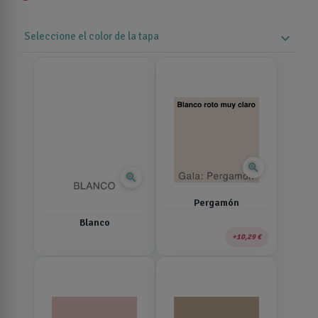
Seleccione el color de la tapa
expand_more
zoom_in
zoom_in
Pergamón
Blanco
10,29 €