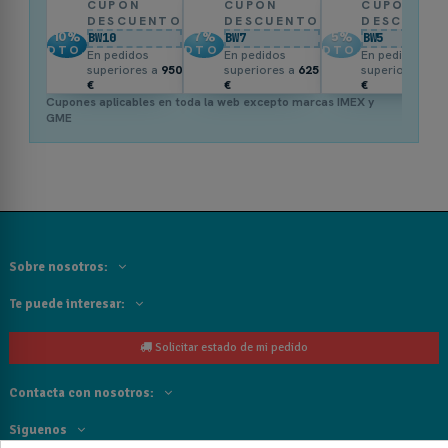
CUPÓN
CUPÓN
CUPÓN
DESCUENTO
DESCUENTO
DESCUENT
10
%
7
%
5
%
BW10
BW7
BW5
DTO.
DTO.
DTO.
En pedidos
En pedidos
En pedidos
superiores a
950
superiores a
625
superiores a
3
€
€
€
Cupones aplicables en toda la web excepto marcas IMEX y
GME
Sobre nosotros:
Te puede interesar:
Solicitar estado de mi pedido
Contacta con nosotros:
Siguenos