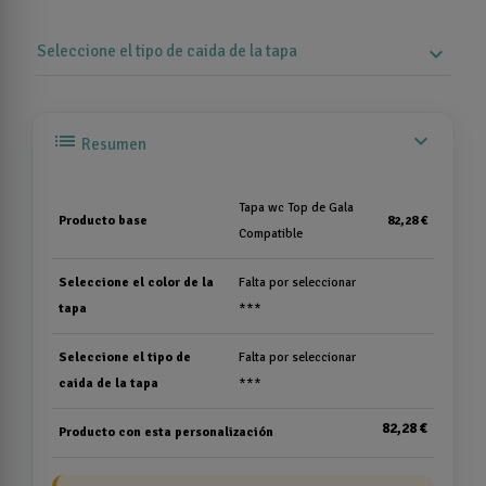
Seleccione el tipo de caida de la tapa
expand_more
list
expand_more
Resumen
Tapa wc Top de Gala
Producto base
82,28 €
Compatible
Seleccione el color de la
Falta por seleccionar
tapa
***
Seleccione el tipo de
Falta por seleccionar
caida de la tapa
***
82,28 €
Producto con esta personalización