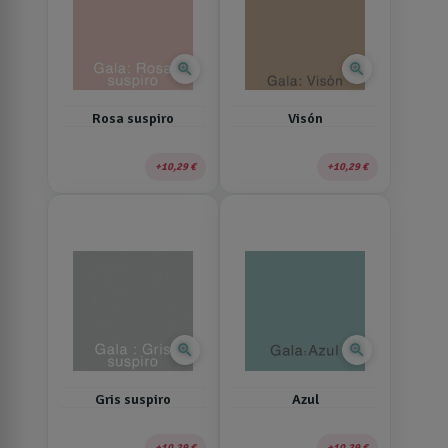
zoom_in
zoom_in
Rosa suspiro
Visón
10,29 €
10,29 €
zoom_in
zoom_in
Gris suspiro
Azul
10,29 €
10,29 €