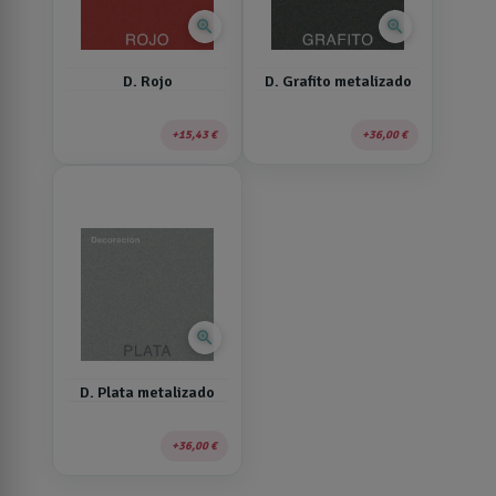
zoom_in
zoom_in
D. Rojo
D. Grafito metalizado
15,43 €
36,00 €
zoom_in
D. Plata metalizado
36,00 €