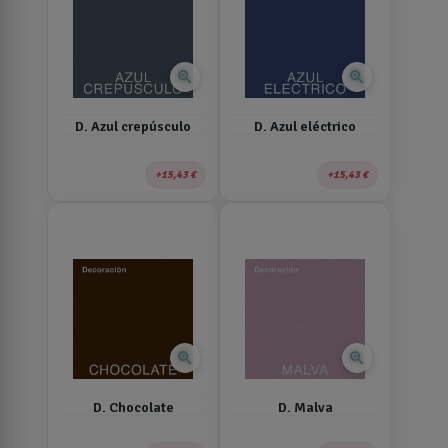
zoom_in
zoom_in
D. Azul crepúsculo
D. Azul eléctrico
15,43 €
15,43 €
zoom_in
zoom_in
D. Chocolate
D. Malva