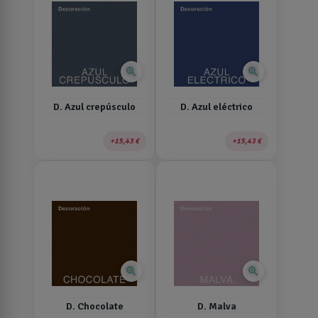
zoom_in
zoom_in
D. Azul crepúsculo
D. Azul eléctrico
15,43 €
15,43 €
zoom_in
zoom_in
D. Chocolate
D. Malva