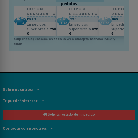
pedidos
CUPÓN
CUPÓN
CUPÓN
DESCUENTO
DESCUENTO
DESCUENT
10
%
7
%
5
%
BW10
BW7
BW5
DTO.
DTO.
DTO.
En pedidos
En pedidos
En pedidos
superiores a
950
superiores a
625
superiores a
3
€
€
€
Cupones aplicables en toda la web excepto marcas IMEX y
GME
Sobre nosotros:
Te puede interesar:
Solicitar estado de mi pedido
Contacta con nosotros: