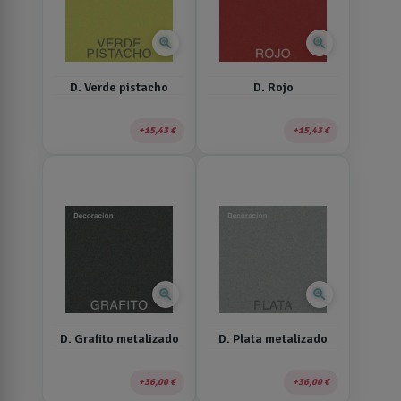
zoom_in
zoom_in
D. Verde pistacho
D. Rojo
15,43 €
15,43 €
zoom_in
zoom_in
D. Grafito metalizado
D. Plata metalizado
36,00 €
36,00 €