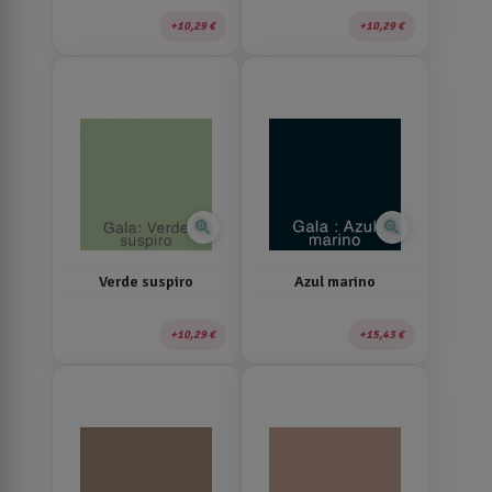
10,29 €
10,29 €
zoom_in
zoom_in
Verde suspiro
Azul marino
10,29 €
15,43 €