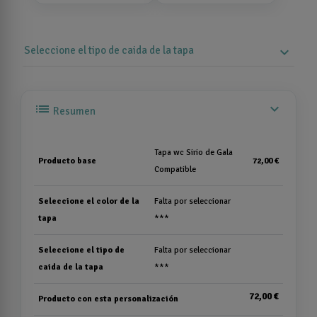
Seleccione el tipo de caida de la tapa
expand_more
list
expand_more
Resumen
Tapa wc Sirio de Gala
Producto base
72,00 €
Compatible
Seleccione el color de la
Falta por seleccionar
tapa
***
Seleccione el tipo de
Falta por seleccionar
caida de la tapa
***
72,00 €
Producto con esta personalización