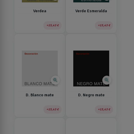
Verdea
Verde Esmeralda
15,43 €
15,43 €
zoom_in
zoom_in
D. Blanco mate
D. Negro mate
15,43 €
15,43 €