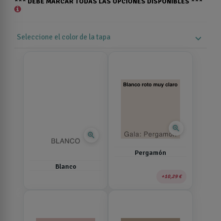
*** DEBE MARCAR TODAS LAS OPCIONES DISPONIBLES ***
Seleccione el color de la tapa
expand_more
zoom_in
zoom_in
Pergamón
Blanco
10,29 €