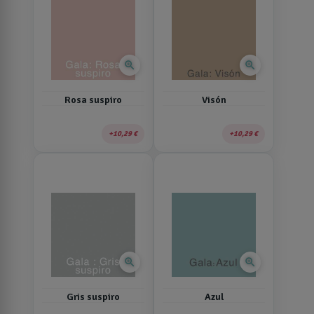
zoom_in
zoom_in
Rosa suspiro
Visón
10,29 €
10,29 €
zoom_in
zoom_in
Gris suspiro
Azul