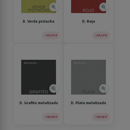
zoom_in
zoom_in
D. Verde pistacho
D. Rojo
15,43 €
15,43 €
zoom_in
zoom_in
D. Grafito metalizado
D. Plata metalizado
36,00 €
36,00 €