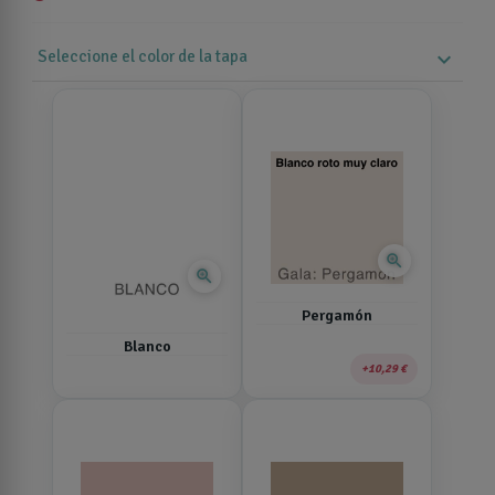
Seleccione el color de la tapa
expand_more
zoom_in
zoom_in
Pergamón
Blanco
10,29 €