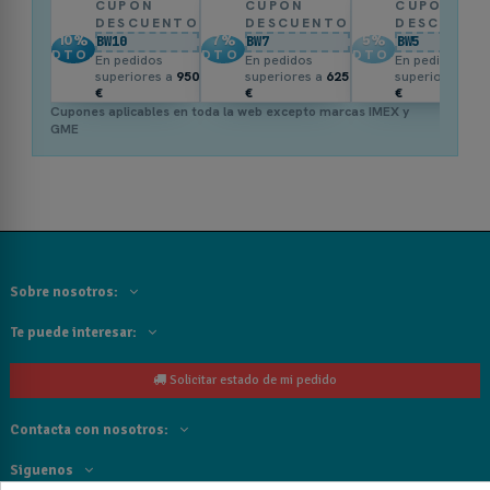
CUPÓN
CUPÓN
CUPÓN
DESCUENTO
DESCUENTO
DESCUENT
10
%
7
%
5
%
BW10
BW7
BW5
DTO.
DTO.
DTO.
En pedidos
En pedidos
En pedidos
superiores a
950
superiores a
625
superiores a
3
€
€
€
Cupones aplicables en toda la web excepto marcas IMEX y
GME
Sobre nosotros:
Te puede interesar:
Solicitar estado de mi pedido
Contacta con nosotros:
Siguenos