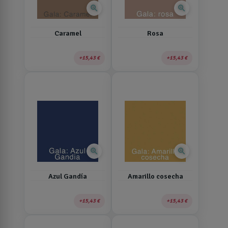
zoom_in
zoom_in
Caramel
Rosa
15,43 €
15,43 €
zoom_in
zoom_in
Azul Gandía
Amarillo cosecha
15,43 €
15,43 €