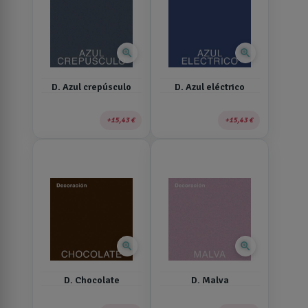
zoom_in
zoom_in
D. Azul crepúsculo
D. Azul eléctrico
15,43 €
15,43 €
zoom_in
zoom_in
D. Chocolate
D. Malva