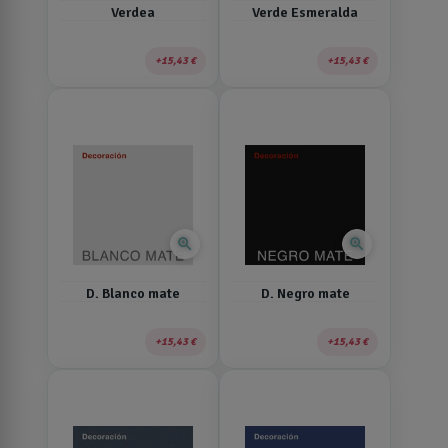
Verdea
Verde Esmeralda
15,43 €
15,43 €
zoom_in
zoom_in
D. Blanco mate
D. Negro mate
15,43 €
15,43 €