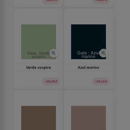
zoom_in
zoom_in
Verde suspiro
Azul marino
10,29 €
15,43 €