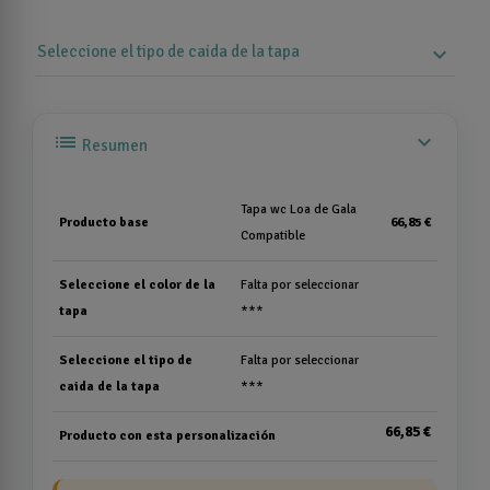
Seleccione el tipo de caida de la tapa
expand_more
list
expand_more
Resumen
Tapa wc Loa de Gala
Producto base
66,85 €
Compatible
Seleccione el color de la
Falta por seleccionar
tapa
***
Seleccione el tipo de
Falta por seleccionar
caida de la tapa
***
66,85 €
Producto con esta personalización