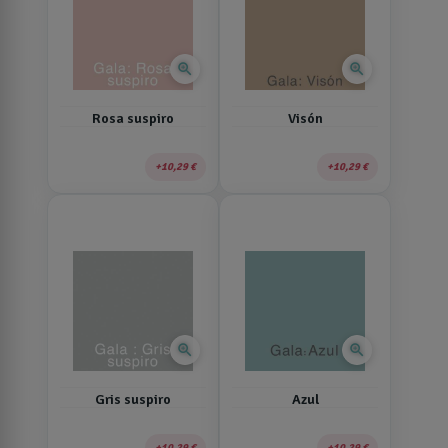
zoom_in
zoom_in
Rosa suspiro
Visón
10,29 €
10,29 €
zoom_in
zoom_in
Gris suspiro
Azul
10,29 €
10,29 €