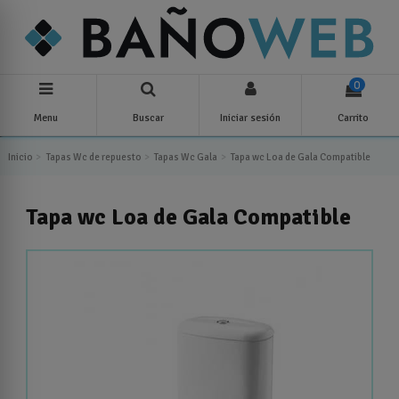
0
Menu
Buscar
Iniciar sesión
Carrito
Inicio
Tapas Wc de repuesto
Tapas Wc Gala
Tapa wc Loa de Gala Compatible
Tapa wc Loa de Gala Compatible