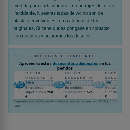
medida para cada inodoro, con herrajes de acero
inoxidable. Nuestras tapas de wc no son de
plástico envolventes como algunas de las
originales. Si tiene dudas póngase en contacto
con nosotros y aclaramos los detalles.
%
CÓDIGOS DE DESCUENTO
Aprovecha estos
descuentos adicionales
en tus
pedidos
CUPÓN
CUPÓN
CUPÓN
DESCUENTO
DESCUENTO
DESCUENT
10
%
7
%
5
%
BW10
BW7
BW5
DTO.
DTO.
DTO.
En pedidos
En pedidos
En pedidos
superiores a
950
superiores a
625
superiores a
3
€
€
€
Cupones aplicables en toda la web excepto marcas IMEX y
GME