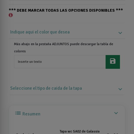
*** DEBE MARCAR TODAS LAS OPCIONES DISPONIBLES ***
Indique aqui el color que desea
expand_more
Más abajo en la pestaña ADJUNTOS puede descargar la tabla de
colores
save
Seleccione el tipo de caida de la tapa
expand_more
list
expand_more
Resumen
Tapa wc SA02 de Galassia