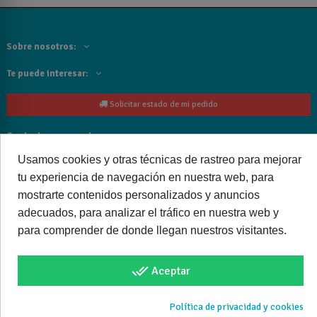
Sobre nosotros:
Te puede interesar:
Solicitar estado de mi pedido
Contacta con nosotros:
Usamos cookies y otras técnicas de rastreo para mejorar
Siguenos
tu experiencia de navegación en nuestra web, para
mostrarte contenidos personalizados y anuncios
Cancelar o devolver un pedido
adecuados, para analizar el tráfico en nuestra web y
para comprender de donde llegan nuestros visitantes.
done_all
Aceptar
Copyright © 2025 bañoweb- Todos los derechos reservados
Política de privacidad y cookies