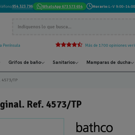
954 323 796
eléfono
WhatsApp 673 573 654
Horario:
L–V 9:00–14:00
la Península
Más de 1700 opiniones veri
Grifos de baño
Sanitarios
Mamparas de ducha
f. 4573/TP
ginal. Ref. 4573/TP