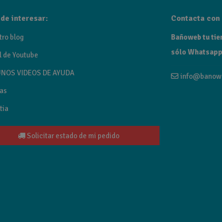
de interesar:
Contacta con 
tro blog
Bañoweb tu tien
sólo Whatsapp
l de Youtube
NOS VIDEOS DE AYUDA
info@banow
as
tia
Solicitar estado de mi pedido