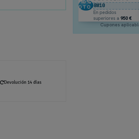
10
%
BW10
DTO.
En pedidos
superiores a
950 €
Cupones aplicabl
Devolución 14 días