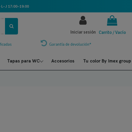
·
L–J 17:00–19:00
Iniciar sesión
Carrito
/
Vacío
ficadas
Garantía de devolución*
Tapas para WC
Accesorios
Tu color By Imex group