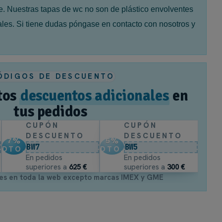
e. Nuestras tapas de wc no son de plástico envolventes
ales. Si tiene dudas póngase en contacto con nosotros y
ÓDIGOS DE DESCUENTO
tos
descuentos adicionales
en
tus pedidos
CUPÓN
CUPÓN
DESCUENTO
DESCUENTO
7
%
5
%
BW7
BW5
DTO.
DTO.
En pedidos
En pedidos
superiores a
625 €
superiores a
300 €
es en toda la web excepto marcas IMEX y GME