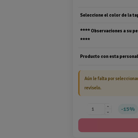
Seleccione el color de la ta
**** Observaciones a su p
****
Producto con esta personal
Aún le falta por selecciona
revíselo.
15%