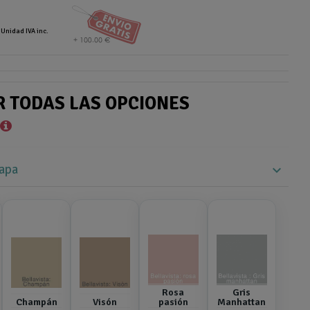
 Unidad IVA inc.
R TODAS LAS OPCIONES
*
tapa
expand_more
Rosa
Gris
Champán
Visón
pasión
Manhattan