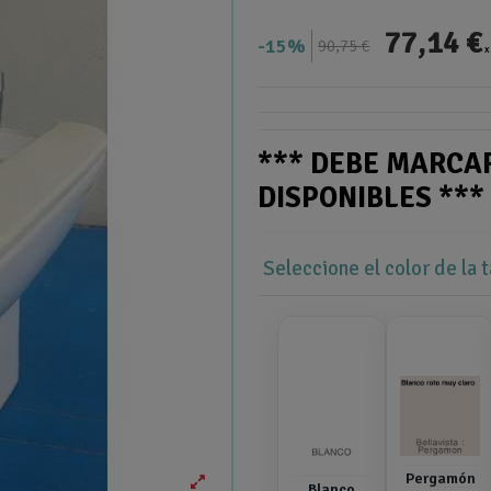
77,14 €
15%
90,75 €
x
*** DEBE MARCA
DISPONIBLES **
Seleccione el color de la 
Pergamón
Blanco