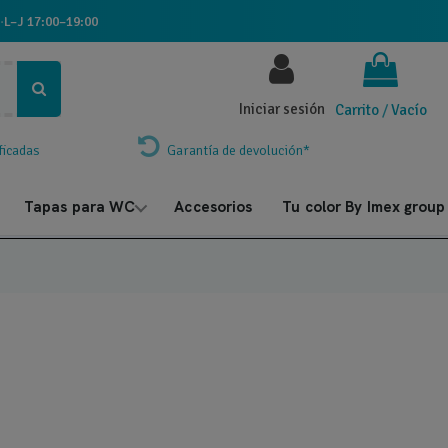
·
L–J 17:00–19:00
Iniciar sesión
Carrito
/
Vacío
ficadas
Garantía de devolución*
Tapas para WC
Accesorios
Tu color By Imex group