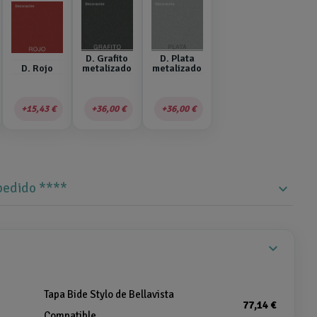
D. Grafito
D. Plata
D. Rojo
metalizado
metalizado
15,43 €
36,00 €
36,00 €
 pedido ****
expand_more
expand_more
Tapa Bide Stylo de Bellavista
77,14 €
Compatible