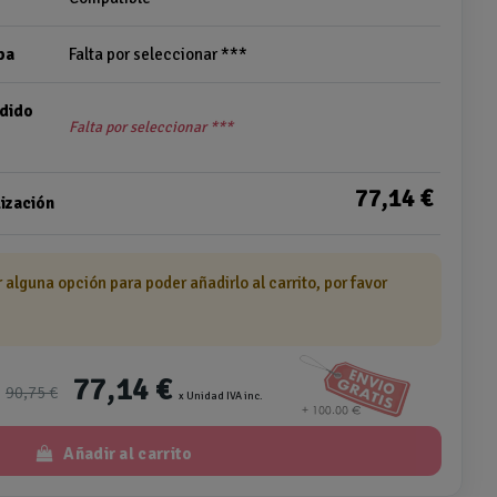
pa
Falta por seleccionar ***
edido
Falta por seleccionar ***
77,14 €
ización
r alguna opción para poder añadirlo al carrito, por favor
77,14 €
90,75 €
x Unidad IVA inc.
Añadir al carrito