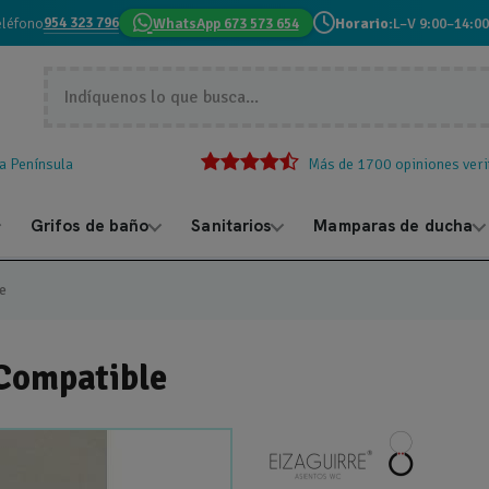
954 323 796
eléfono
WhatsApp 673 573 654
Horario:
L–V 9:00–14:00
la Península
Más de 1700 opiniones veri
Grifos de baño
Sanitarios
Mamparas de ducha
e
 Compatible