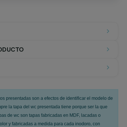
RODUCTO
edida para cada modelo de sanitario, fabricada en
Resiwood
®
s presentadas son a efectos de identificar el modelo de
mpre la tapa del wc presentada tiene porque ser la que
pas de wc son tapas fabricadas en MDF, lacadas o
olor y fabricadas a medida para cada inodoro, con