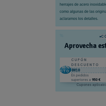
herrajes de acero inoxidabl
como algunas de las origin
aclaramos los detalles.
%
C
Aprovecha es
CUPÓN
DESCUENTO
10
%
BW10
DTO.
En pedidos
superiores a
950 €
Cupones aplicabl