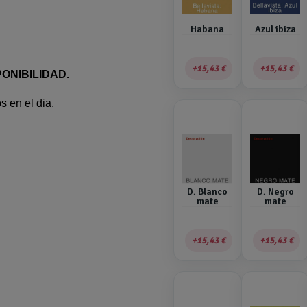
Habana
Azul ibiza
15,43 €
15,43 €
ONIBILIDAD.
s en el dia.
D. Blanco
D. Negro
mate
mate
15,43 €
15,43 €